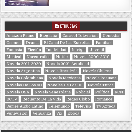
ETIQUETAS
Amazon Prime
Biografía
Caracol Televisión
Comedia
Crimen
Drama
El Canal De Las Estrellas
Familiar
Fantasía
Ficción
Infidelidad
Intriga
Juvenil
Musical
Narcotráfico
Netflix
Novela 2000-2010
Novela 2011-2020
Novela 2021-Actulidad
Novela Argentina
Novela Brasileña
Novela Chilena
Novela Colombiana
Novela Mexicana
Novela Peruana
Novelas De Los 80
Novelas De Los 90
Novela Turca
Novela USA
Novela Venezolana
Policial
Política
RCN
RCTV
Recuento De La Vida
Redes Globo
Romance
Series Audio Latino
Telemundo
Televisa
Tv Azteca
Venevisión
Venganza
Vix
Época