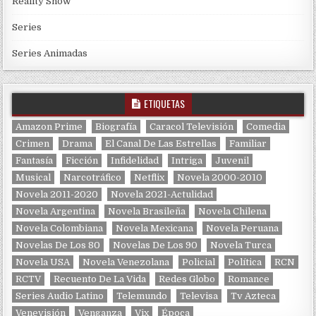
Reality Show
Series
Series Animadas
ETIQUETAS
Amazon Prime
Biografía
Caracol Televisión
Comedia
Crimen
Drama
El Canal De Las Estrellas
Familiar
Fantasía
Ficción
Infidelidad
Intriga
Juvenil
Musical
Narcotráfico
Netflix
Novela 2000-2010
Novela 2011-2020
Novela 2021-Actulidad
Novela Argentina
Novela Brasileña
Novela Chilena
Novela Colombiana
Novela Mexicana
Novela Peruana
Novelas De Los 80
Novelas De Los 90
Novela Turca
Novela USA
Novela Venezolana
Policial
Política
RCN
RCTV
Recuento De La Vida
Redes Globo
Romance
Series Audio Latino
Telemundo
Televisa
Tv Azteca
Venevisión
Venganza
Vix
Época