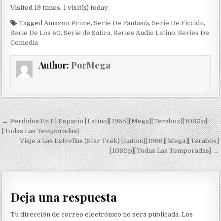
Visited 19 times, 1 visit(s) today
Tagged
Amazon Prime
,
Serie De Fantasía
,
Serie De Ficción
,
Serie De Los 60
,
Serie de Sátira
,
Series Audio Latino
,
Series De
Comedia
Author:
PorMega
Navegación de entradas
← Perdidos En El Espacio [Latino][1965][Mega][Terabox][1080p]
[Todas Las Temporadas]
Viaje a Las Estrellas (Star Trek) [Latino][1966][Mega][Terabox]
[1080p][Todas Las Temporadas] →
Deja una respuesta
Tu dirección de correo electrónico no será publicada.
Los