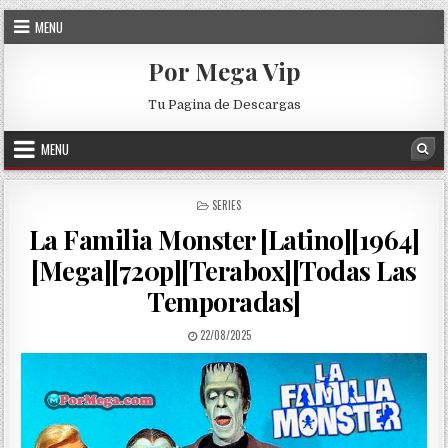
Skip to content
MENU
Por Mega Vip
Tu Pagina de Descargas
MENU
Sea
POSTED IN
SERIES
La Familia Monster [Latino][1964]
[Mega][720p][Terabox][Todas Las
Temporadas]
PUBLISHED DATE:
22/08/2025