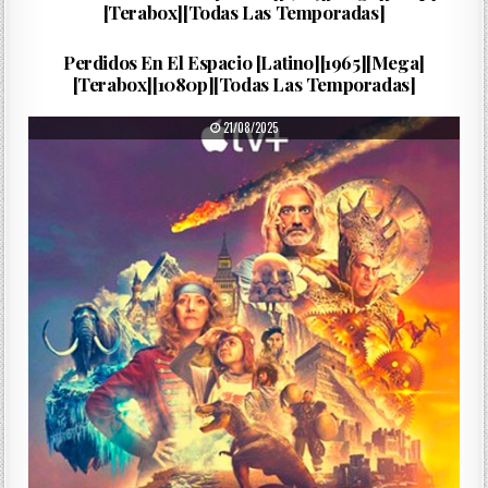
[Terabox][Todas Las Temporadas]
La…
PUBLISHED DATE:
22/08/2025
Perdidos En El Espacio [Latino][1965][Mega]
[Terabox][1080p][Todas Las Temporadas]
PUBLISHED DATE:
21/08/2025