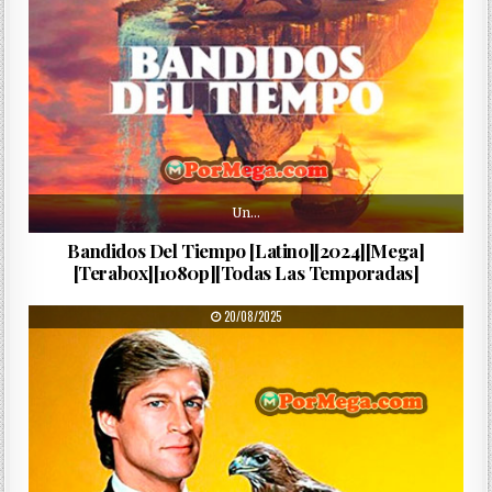
Un…
Bandidos Del Tiempo [Latino][2024][Mega]
[Terabox][1080p][Todas Las Temporadas]
PUBLISHED DATE:
20/08/2025