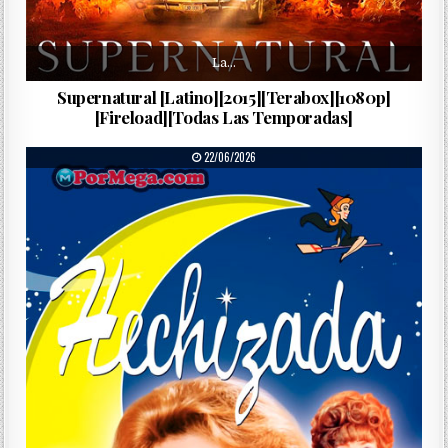
La…
Supernatural [Latino][2015][Terabox][1080p]
[Fireload][Todas Las Temporadas]
PUBLISHED DATE:
22/06/2026