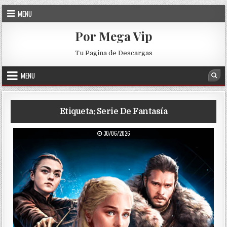
Skip to content
MENU
Por Mega Vip
Tu Pagina de Descargas
MENU
Sea
Etiqueta:
Serie De Fantasía
PUBLISHED DATE:
30/06/2026