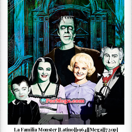
…
La Familia Monster [Latino][1964][Mega][720p]