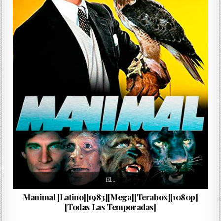
El…
Manimal [Latino][1983][Mega][Terabox][1080p]
[Todas Las Temporadas]
Daisy…