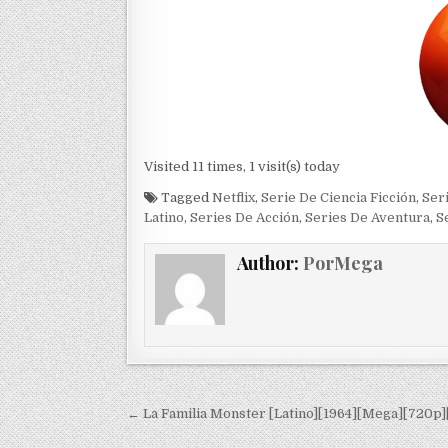
Visited 11 times, 1 visit(s) today
Tagged
Netflix
,
Serie De Ciencia Ficción
,
Ser
Latino
,
Series De Acción
,
Series De Aventura
,
S
Author:
PorMega
Navegación de entradas
← La Familia Monster [Latino][1964][Mega][720p