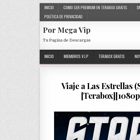
Skip to content
INICIO
COMO SER PREMIUM EN TERABOX GRATIS
D
POLÍTICA DE PRIVACIDAD
Por Mega Vip
Tu Pagina de Descargas
INICIO
MIEMBROS V.I.P
TERABOX GRATIS
NO
Viaje a Las Estrellas 
[Terabox][1080p