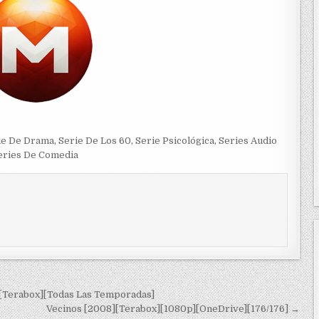
ie De Drama
,
Serie De Los 60
,
Serie Psicológica
,
Series Audio
eries De Comedia
][Terabox][Todas Las Temporadas]
Vecinos [2008][Terabox][1080p][OneDrive][176/176] →