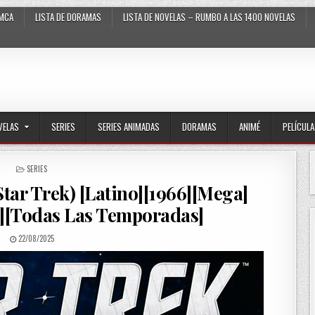
MCA
LISTA DE DORAMAS
LISTA DE NOVELAS – RUMBO A LAS 1400 NOVELAS
VELAS
SERIES
SERIES ANIMADAS
DORAMAS
ANIMÉ
PELÍCUL
POSTED IN
SERIES
(Star Trek) [Latino][1966][Mega]
][Todas Las Temporadas]
PUBLISHED DATE:
22/08/2025