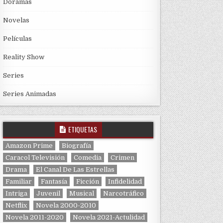
Doramas
Novelas
Películas
Reality Show
Series
Series Animadas
ETIQUETAS
Amazon Prime
Biografía
Caracol Televisión
Comedia
Crimen
Drama
El Canal De Las Estrellas
Familiar
Fantasía
Ficción
Infidelidad
Intriga
Juvenil
Musical
Narcotráfico
Netflix
Novela 2000-2010
Novela 2011-2020
Novela 2021-Actulidad