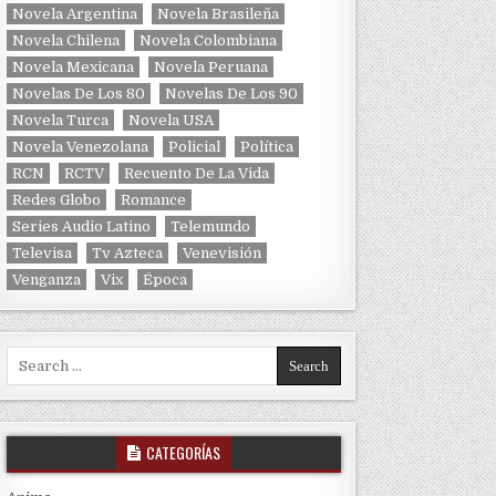
Novela Argentina
Novela Brasileña
Novela Chilena
Novela Colombiana
Novela Mexicana
Novela Peruana
Novelas De Los 80
Novelas De Los 90
Novela Turca
Novela USA
Novela Venezolana
Policial
Política
RCN
RCTV
Recuento De La Vida
Redes Globo
Romance
Series Audio Latino
Telemundo
Televisa
Tv Azteca
Venevisión
Venganza
Vix
Época
Search for:
CATEGORÍAS