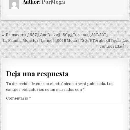
Author:
PorMega
Navegación de entradas
← Primavera [1987][OneDrive][480p][Terabox][227/227]
La Familia Monster [Latino][1964][Mega][720p][Terabox][Todas Las
Temporadas] →
Deja una respuesta
Tu dirección de correo electrónico no será publicada.
Los
campos obligatorios están marcados con
*
Comentario
*