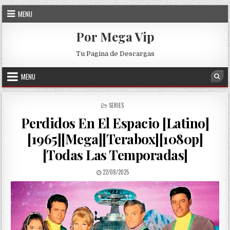
Skip to content
MENU
Por Mega Vip
Tu Pagina de Descargas
MENU
Sea
POSTED IN
SERIES
Perdidos En El Espacio [Latino]
[1965][Mega][Terabox][1080p]
[Todas Las Temporadas]
PUBLISHED DATE:
22/08/2025