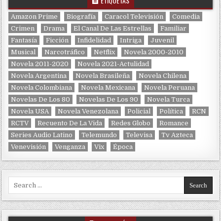
ETIQUETAS
Amazon Prime
Biografía
Caracol Televisión
Comedia
Crimen
Drama
El Canal De Las Estrellas
Familiar
Fantasía
Ficción
Infidelidad
Intriga
Juvenil
Musical
Narcotráfico
Netflix
Novela 2000-2010
Novela 2011-2020
Novela 2021-Actulidad
Novela Argentina
Novela Brasileña
Novela Chilena
Novela Colombiana
Novela Mexicana
Novela Peruana
Novelas De Los 80
Novelas De Los 90
Novela Turca
Novela USA
Novela Venezolana
Policial
Política
RCN
RCTV
Recuento De La Vida
Redes Globo
Romance
Series Audio Latino
Telemundo
Televisa
Tv Azteca
Venevisión
Venganza
Vix
Época
Search for: