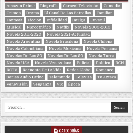
Amazon Prime
Biografía
Caracol Televisión
Comedia
Crimen
Drama
El Canal De Las Estrellas
Familiar
Fantasía
Ficción
Infidelidad
Intriga
Juvenil
Musical
Narcotráfico
Netflix
Novela 2000-2010
Novela 2011-2020
Novela 2021-Actulidad
Novela Argentina
Novela Brasileña
Novela Chilena
Novela Colombiana
Novela Mexicana
Novela Peruana
Novelas De Los 80
Novelas De Los 90
Novela Turca
Novela USA
Novela Venezolana
Policial
Política
RCN
RCTV
Recuento De La Vida
Redes Globo
Romance
Series Audio Latino
Telemundo
Televisa
Tv Azteca
Venevisión
Venganza
Vix
Época
Search for:
CATEGORÍAS