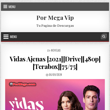
Skip to content
MENU
Por Mega Vip
Tu Pagina de Descargas
MENU
Sea
POSTED IN
NOVELAS
Vidas Ajenas [2021][Drive][480p]
[Terabox][75/75]
PUBLISHED DATE:
06/09/2024