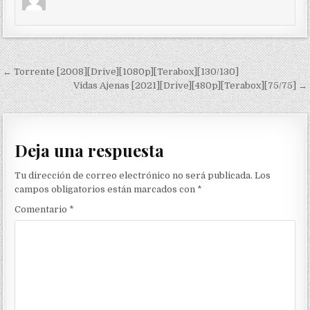
Navegación de entradas
← Torrente [2008][Drive][1080p][Terabox][130/130]
Vidas Ajenas [2021][Drive][480p][Terabox][75/75] →
Deja una respuesta
Tu dirección de correo electrónico no será publicada.
Los
campos obligatorios están marcados con
*
Comentario
*