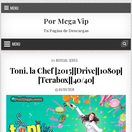
Skip to content
MENU
Por Mega Vip
Tu Pagina de Descargas
MENU
Sea
POSTED IN
NOVELAS
,
SERIES
Toni, la Chef [2015][Drive][1080p]
[Terabox][40/40]
PUBLISHED DATE:
06/09/2024