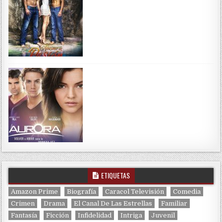
ETIQUETAS
Amazon Prime
Biografía
Caracol Televisión
Comedia
Crimen
Drama
El Canal De Las Estrellas
Familiar
Fantasía
Ficción
Infidelidad
Intriga
Juvenil