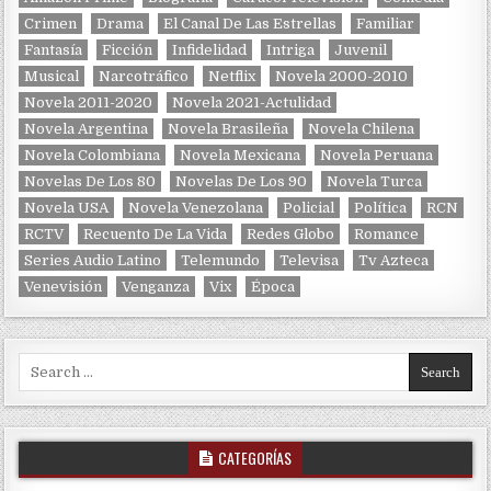
Crimen
Drama
El Canal De Las Estrellas
Familiar
Fantasía
Ficción
Infidelidad
Intriga
Juvenil
Musical
Narcotráfico
Netflix
Novela 2000-2010
Novela 2011-2020
Novela 2021-Actulidad
Novela Argentina
Novela Brasileña
Novela Chilena
Novela Colombiana
Novela Mexicana
Novela Peruana
Novelas De Los 80
Novelas De Los 90
Novela Turca
Novela USA
Novela Venezolana
Policial
Política
RCN
RCTV
Recuento De La Vida
Redes Globo
Romance
Series Audio Latino
Telemundo
Televisa
Tv Azteca
Venevisión
Venganza
Vix
Época
Search for:
CATEGORÍAS