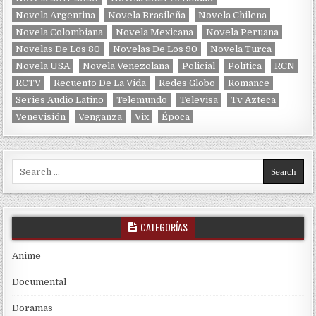
Novela Argentina
Novela Brasileña
Novela Chilena
Novela Colombiana
Novela Mexicana
Novela Peruana
Novelas De Los 80
Novelas De Los 90
Novela Turca
Novela USA
Novela Venezolana
Policial
Política
RCN
RCTV
Recuento De La Vida
Redes Globo
Romance
Series Audio Latino
Telemundo
Televisa
Tv Azteca
Venevisión
Venganza
Vix
Época
Search for:
CATEGORÍAS
Anime
Documental
Doramas