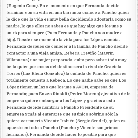
(Eugenio Cobo). En el momento en que Fernanda decide
terminar con su vida en una barranca conoce a Pancho quien
le dice que la vida es muy bella decidiendo adoptarla como su
madre, lo que ellos no saben es que hay algo que los une y
unirá para siempre (Pues Fernanda y Pancho son madre e
hijo). Desde ese momento la vida para los López cambia.
Fernanda después de conocer a la familia de Pancho decide
contactar a una vieja amiga; Rebeca Treviño (Mayrín
Villanueva) una mujer preparada, culta pero sobre todo muy
bella quien por cosas del destino será la rival de Graciela
Torres (Luz Elena González) la cuñada de Pancho, quien es
totalmente opuesta a Rebeca. Lo que nadie sabe es que Los
López tienen un lazo que los une a AVON, empresa de
Fernanda; pues Enzzo Rinaldi (Pedro Moreno) ejecutivo de la
empresa quiere embargar a los López y gracias a esto
Fernanda decide nombrar a Pancho Presidente de su
empresa y más al enterarse que su único sobrino sólo la
quiere ver muerta Vicente Irabién (Sergio Sendel), quien es
opuesto en todo a Pancho (Pancho y Vicente son primos
hermanos). Fernanda decide hacer lo posible para que