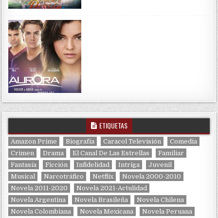
ETIQUETAS
Amazon Prime
Biografía
Caracol Televisión
Comedia
Crimen
Drama
El Canal De Las Estrellas
Familiar
Fantasía
Ficción
Infidelidad
Intriga
Juvenil
Musical
Narcotráfico
Netflix
Novela 2000-2010
Novela 2011-2020
Novela 2021-Actulidad
Novela Argentina
Novela Brasileña
Novela Chilena
Novela Colombiana
Novela Mexicana
Novela Peruana