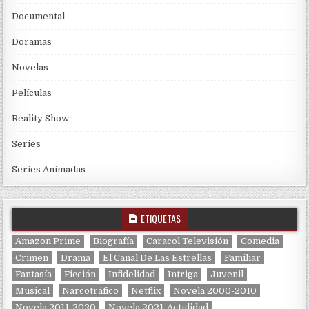
Documental
Doramas
Novelas
Películas
Reality Show
Series
Series Animadas
ETIQUETAS
Amazon Prime
Biografía
Caracol Televisión
Comedia
Crimen
Drama
El Canal De Las Estrellas
Familiar
Fantasía
Ficción
Infidelidad
Intriga
Juvenil
Musical
Narcotráfico
Netflix
Novela 2000-2010
Novela 2011-2020
Novela 2021-Actulidad