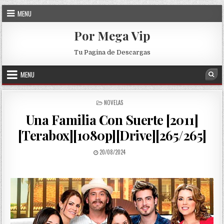
Skip to content
MENU
Por Mega Vip
Tu Pagina de Descargas
MENU
Sea
POSTED IN
NOVELAS
Una Familia Con Suerte [2011]
[Terabox][1080p][Drive][265/265]
PUBLISHED DATE:
20/08/2024