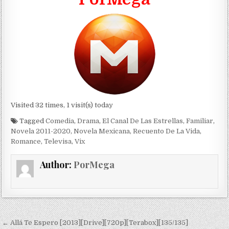
Visited 32 times, 1 visit(s) today
Tagged
Comedia
,
Drama
,
El Canal De Las Estrellas
,
Familiar
,
Novela 2011-2020
,
Novela Mexicana
,
Recuento De La Vida
,
Romance
,
Televisa
,
Vix
Author:
PorMega
Navegación de entradas
← Allá Te Espero [2013][Drive][720p][Terabox][135/135]