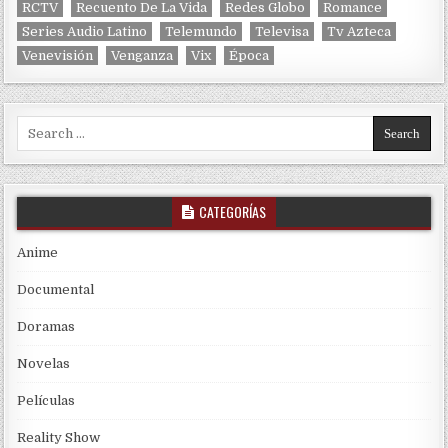
RCTV
Recuento De La Vida
Redes Globo
Romance
Series Audio Latino
Telemundo
Televisa
Tv Azteca
Venevisión
Venganza
Vix
Época
Search for:
CATEGORÍAS
Anime
Documental
Doramas
Novelas
Películas
Reality Show