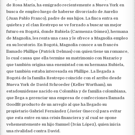
de Rosa María, ha emigrado recientemente a Nueva York en
busca de empleo luego de haberse divorciado de Aurelio
(Juan Pablo Franco), padre de sus hijos. La finca entra en
quiebra y el clan Restrepo se ve forzado a buscar un mejor
futuro en Bogotá, donde Rubiela (Carmenza Gómez), hermana
de Magnolia, les renta una casa y le ofrece a Magnolia empleo
en su locutorio. En Bogotá, Magnolia conoce a un francés
llamado Phillipe (Patrick Delmas) con quien tiene un romance,
lo cual causa que ella termine su matrimonio con Nazario y
que también origina una enemistad con su hermana Rubiela,
que también estaba interesada en Phillipe. La llegada a
Bogotá de la familia Restrepo coincide con el arribo desde
Nueva York de David Schroeder (Keller Wortham), un
estadounidense nacido en Colombia y de familia colombiana,
que llega a gerenciar una empresa de confecciones llamada
Goodfit producto de un arreglo al que ha llegado su
propietario Gabriel Fernández (Javier Gnecco) para evitar
que esta entre en una crisis financiera y al cual se opone
vehementemente su hijo Samuel (Iván López), quien inicia
una rivalidad contra David.