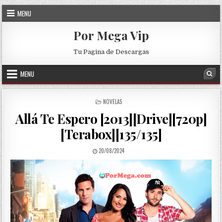
Skip to content
MENU
Por Mega Vip
Tu Pagina de Descargas
MENU
Sea
POSTED IN
NOVELAS
Allá Te Espero [2013][Drive][720p]
[Terabox][135/135]
PUBLISHED DATE:
20/08/2024