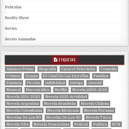
Películas
Reality Show
Series
Series Animadas
ETIQUETAS
Amazon Prime
Biografía
Caracol Televisión
Comedia
Crimen
Drama
El Canal De Las Estrellas
Familiar
Fantasía
Ficción
Infidelidad
Intriga
Juvenil
Musical
Narcotráfico
Netflix
Novela 2000-2010
Novela 2011-2020
Novela 2021-Actulidad
Novela Argentina
Novela Brasileña
Novela Chilena
Novela Colombiana
Novela Mexicana
Novela Peruana
Novelas De Los 80
Novelas De Los 90
Novela Turca
Novela USA
Novela Venezolana
Policial
Política
RCN