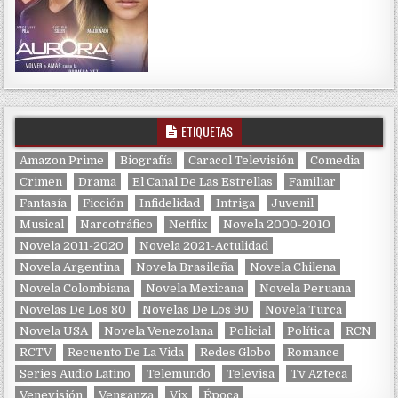
ETIQUETAS
Amazon Prime
Biografía
Caracol Televisión
Comedia
Crimen
Drama
El Canal De Las Estrellas
Familiar
Fantasía
Ficción
Infidelidad
Intriga
Juvenil
Musical
Narcotráfico
Netflix
Novela 2000-2010
Novela 2011-2020
Novela 2021-Actulidad
Novela Argentina
Novela Brasileña
Novela Chilena
Novela Colombiana
Novela Mexicana
Novela Peruana
Novelas De Los 80
Novelas De Los 90
Novela Turca
Novela USA
Novela Venezolana
Policial
Política
RCN
RCTV
Recuento De La Vida
Redes Globo
Romance
Series Audio Latino
Telemundo
Televisa
Tv Azteca
Venevisión
Venganza
Vix
Época