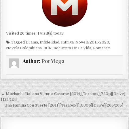
Visited 26 times, 1 visit(s) today
Tagged
Drama
,
Infidelidad
,
Intriga
,
Novela 2011-2020
,
Novela Colombiana
,
RCN
,
Recuento De La Vida
,
Romance
Author:
PorMega
Navegación de entradas
← Muchacha Italiana Viene a Casarse [2014][Terabox][720p][Drive]
[124/124]
Una Familia Con Suerte [2011][Terabox][1080p][Drive][265/265] →