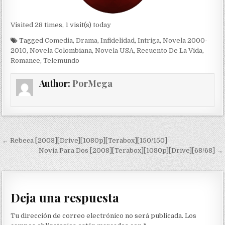
Visited 28 times, 1 visit(s) today
Tagged
Comedia
,
Drama
,
Infidelidad
,
Intriga
,
Novela 2000-
2010
,
Novela Colombiana
,
Novela USA
,
Recuento De La Vida
,
Romance
,
Telemundo
Author:
PorMega
Navegación de entradas
← Rebeca [2003][Drive][1080p][Terabox][150/150]
Novia Para Dos [2008][Terabox][1080p][Drive][68/68] →
Deja una respuesta
Tu dirección de correo electrónico no será publicada.
Los