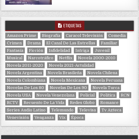
ETIQUETAS
Amazon Prime
Biografía
Caracol Televisión
Comedia
Crimen
Drama
El Canal De Las Estrellas
Familiar
Fantasía
Ficción
Infidelidad
Intriga
Juvenil
Musical
Narcotráfico
Netflix
Novela 2000-2010
Novela 2011-2020
Novela 2021-Actulidad
Novela Argentina
Novela Brasileña
Novela Chilena
Novela Colombiana
Novela Mexicana
Novela Peruana
Novelas De Los 80
Novelas De Los 90
Novela Turca
Novela USA
Novela Venezolana
Policial
Política
RCN
RCTV
Recuento De La Vida
Redes Globo
Romance
Series Audio Latino
Telemundo
Televisa
Tv Azteca
Venevisión
Venganza
Vix
Época