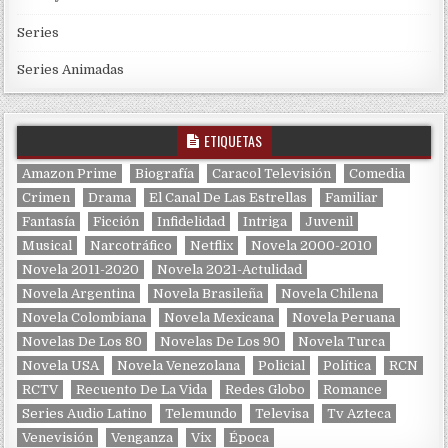
Series
Series Animadas
ETIQUETAS
Amazon Prime
Biografía
Caracol Televisión
Comedia
Crimen
Drama
El Canal De Las Estrellas
Familiar
Fantasía
Ficción
Infidelidad
Intriga
Juvenil
Musical
Narcotráfico
Netflix
Novela 2000-2010
Novela 2011-2020
Novela 2021-Actulidad
Novela Argentina
Novela Brasileña
Novela Chilena
Novela Colombiana
Novela Mexicana
Novela Peruana
Novelas De Los 80
Novelas De Los 90
Novela Turca
Novela USA
Novela Venezolana
Policial
Política
RCN
RCTV
Recuento De La Vida
Redes Globo
Romance
Series Audio Latino
Telemundo
Televisa
Tv Azteca
Venevisión
Venganza
Vix
Época