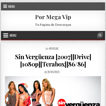
Skip to content
MENU
Por Mega Vip
Tu Pagina de Descargas
MENU
Sea
POSTED IN
NOVELAS
Sin Vergüenza [2007][Drive]
[1080p][Terabox][86/86]
PUBLISHED DATE:
20/05/2023