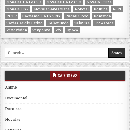
Novelas De Los 80
Novelas De Los 90
Novela Turca
Novela USA
Novela Venezolana
Policial
Política
RCN
RCTV
Recuento De La Vida
Redes Globo
Romance
Series Audio Latino
Telemundo
Televisa
Tv Azteca
Venevisión
Venganza
Vix
Época
Search for:
CATEGORÍAS
Anime
Documental
Doramas
Novelas