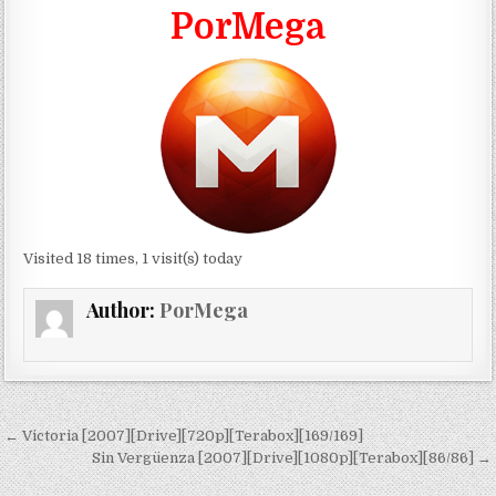
PorMega
Visited 18 times, 1 visit(s) today
Author:
PorMega
Navegación de entradas
← Victoria [2007][Drive][720p][Terabox][169/169]
Sin Vergüenza [2007][Drive][1080p][Terabox][86/86] →