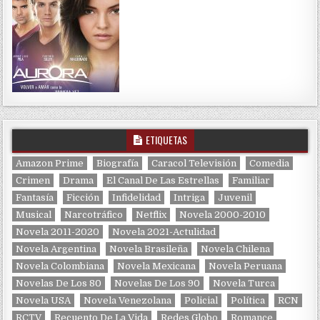
ETIQUETAS
Amazon Prime
Biografía
Caracol Televisión
Comedia
Crimen
Drama
El Canal De Las Estrellas
Familiar
Fantasía
Ficción
Infidelidad
Intriga
Juvenil
Musical
Narcotráfico
Netflix
Novela 2000-2010
Novela 2011-2020
Novela 2021-Actulidad
Novela Argentina
Novela Brasileña
Novela Chilena
Novela Colombiana
Novela Mexicana
Novela Peruana
Novelas De Los 80
Novelas De Los 90
Novela Turca
Novela USA
Novela Venezolana
Policial
Política
RCN
RCTV
Recuento De La Vida
Redes Globo
Romance