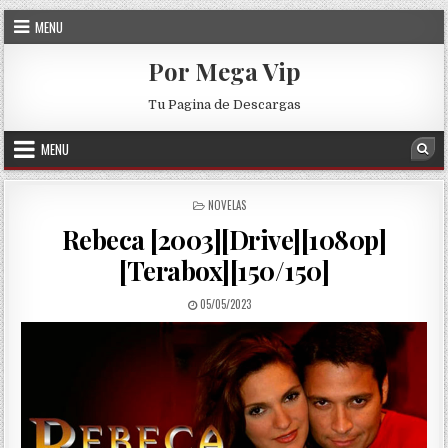
Skip to content
MENU
Por Mega Vip
Tu Pagina de Descargas
MENU
Sea
POSTED IN
NOVELAS
Rebeca [2003][Drive][1080p]
[Terabox][150/150]
PUBLISHED DATE:
05/05/2023