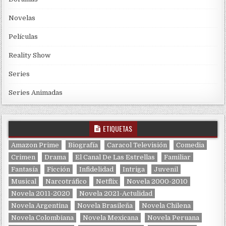
Novelas
Películas
Reality Show
Series
Series Animadas
ETIQUETAS
Amazon Prime
Biografía
Caracol Televisión
Comedia
Crimen
Drama
El Canal De Las Estrellas
Familiar
Fantasía
Ficción
Infidelidad
Intriga
Juvenil
Musical
Narcotráfico
Netflix
Novela 2000-2010
Novela 2011-2020
Novela 2021-Actulidad
Novela Argentina
Novela Brasileña
Novela Chilena
Novela Colombiana
Novela Mexicana
Novela Peruana