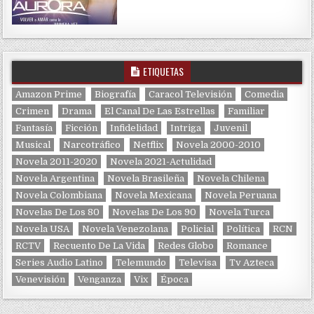
ETIQUETAS
Amazon Prime
Biografía
Caracol Televisión
Comedia
Crimen
Drama
El Canal De Las Estrellas
Familiar
Fantasía
Ficción
Infidelidad
Intriga
Juvenil
Musical
Narcotráfico
Netflix
Novela 2000-2010
Novela 2011-2020
Novela 2021-Actulidad
Novela Argentina
Novela Brasileña
Novela Chilena
Novela Colombiana
Novela Mexicana
Novela Peruana
Novelas De Los 80
Novelas De Los 90
Novela Turca
Novela USA
Novela Venezolana
Policial
Política
RCN
RCTV
Recuento De La Vida
Redes Globo
Romance
Series Audio Latino
Telemundo
Televisa
Tv Azteca
Venevisión
Venganza
Vix
Época