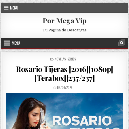
Skip to content
MENU
Por Mega Vip
Tu Pagina de Descargas
MENU
Sea
POSTED IN
NOVELAS
,
SERIES
Rosario Tijeras [2016][1080p]
[Terabox][237/237]
PUBLISHED DATE:
09/06/2026