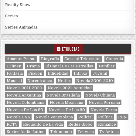
Reality Show
Series
Series Animadas
ETIQUETAS
Amazon Prime
Biografía
Caracol Televisión
Comedia
Crimen
Drama
El Canal De Las Estrellas
Familiar
Fantasía
Ficción
Infidelidad
Intriga
Juvenil
Musical
Narcotráfico
Netflix
Novela 2000-2010
Novela 2011-2020
Novela 2021-Actulidad
Novela Argentina
Novela Brasileña
Novela Chilena
Novela Colombiana
Novela Mexicana
Novela Peruana
Novelas De Los 80
Novelas De Los 90
Novela Turca
Novela USA
Novela Venezolana
Policial
Política
RCN
RCTV
Recuento De La Vida
Redes Globo
Romance
Series Audio Latino
Telemundo
Televisa
Tv Azteca