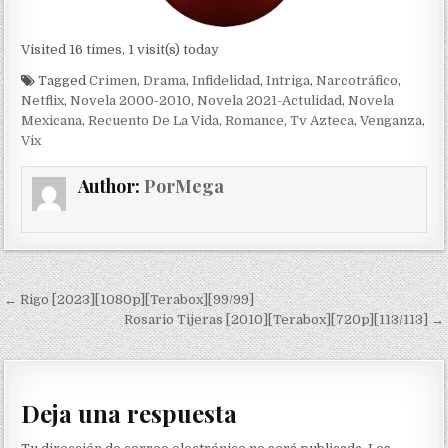
Visited 16 times, 1 visit(s) today
Tagged
Crimen
,
Drama
,
Infidelidad
,
Intriga
,
Narcotráfico
,
Netflix
,
Novela 2000-2010
,
Novela 2021-Actulidad
,
Novela
Mexicana
,
Recuento De La Vida
,
Romance
,
Tv Azteca
,
Venganza
,
Vix
Author:
PorMega
Navegación de entradas
← Rigo [2023][1080p][Terabox][99/99]
Rosario Tijeras [2010][Terabox][720p][113/113] →
Deja una respuesta