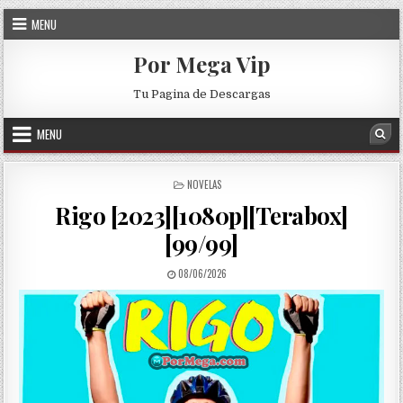
Skip to content
MENU
Por Mega Vip
Tu Pagina de Descargas
MENU
Sea
POSTED IN
NOVELAS
Rigo [2023][1080p][Terabox]
[99/99]
PUBLISHED DATE:
08/06/2026