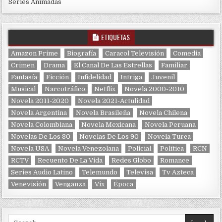
Series Animadas
ETIQUETAS
Amazon Prime
Biografía
Caracol Televisión
Comedia
Crimen
Drama
El Canal De Las Estrellas
Familiar
Fantasía
Ficción
Infidelidad
Intriga
Juvenil
Musical
Narcotráfico
Netflix
Novela 2000-2010
Novela 2011-2020
Novela 2021-Actulidad
Novela Argentina
Novela Brasileña
Novela Chilena
Novela Colombiana
Novela Mexicana
Novela Peruana
Novelas De Los 80
Novelas De Los 90
Novela Turca
Novela USA
Novela Venezolana
Policial
Política
RCN
RCTV
Recuento De La Vida
Redes Globo
Romance
Series Audio Latino
Telemundo
Televisa
Tv Azteca
Venevisión
Venganza
Vix
Época
Search for: