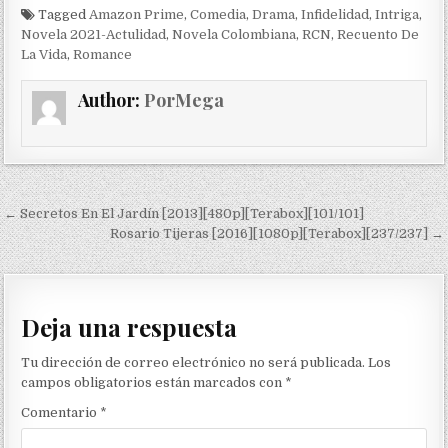
Tagged
Amazon Prime
,
Comedia
,
Drama
,
Infidelidad
,
Intriga
,
Novela 2021-Actulidad
,
Novela Colombiana
,
RCN
,
Recuento De
La Vida
,
Romance
Author:
PorMega
Navegación de entradas
← Secretos En El Jardín [2013][480p][Terabox][101/101]
Rosario Tijeras [2016][1080p][Terabox][237/237] →
Deja una respuesta
Tu dirección de correo electrónico no será publicada.
Los
campos obligatorios están marcados con
*
Comentario
*