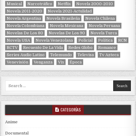
Musical
Narcotráfico
Netflix
Novela 2000-2010
Novela 2011-2020
Novela 2021-Actulidad
Novela Argentina
Novela Brasileña
Novela Chilena
Novela Colombiana
Novela Mexicana
Novela Peruana
Novelas De Los 80
Novelas De Los 90
Novela Turca
Novela USA
Novela Venezolana
Policial
Política
RCN
RCTV
Recuento De La Vida
Redes Globo
Romance
Series Audio Latino
Telemundo
Televisa
Tv Azteca
Venevisión
Venganza
Vix
Época
Search for:
CATEGORÍAS
Anime
Documental