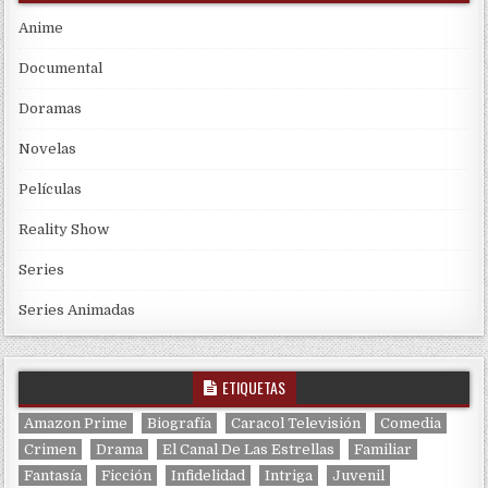
Anime
Documental
Doramas
Novelas
Películas
Reality Show
Series
Series Animadas
ETIQUETAS
Amazon Prime
Biografía
Caracol Televisión
Comedia
Crimen
Drama
El Canal De Las Estrellas
Familiar
Fantasía
Ficción
Infidelidad
Intriga
Juvenil