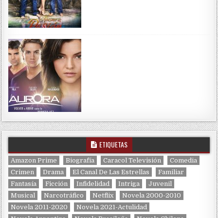
ETIQUETAS
Amazon Prime
Biografía
Caracol Televisión
Comedia
Crimen
Drama
El Canal De Las Estrellas
Familiar
Fantasía
Ficción
Infidelidad
Intriga
Juvenil
Musical
Narcotráfico
Netflix
Novela 2000-2010
Novela 2011-2020
Novela 2021-Actulidad