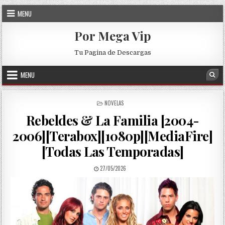
Skip to content
MENU
Por Mega Vip
Tu Pagina de Descargas
MENU
Sea
POSTED IN
NOVELAS
Rebeldes & La Familia [2004-
2006][Terabox][1080p][MediaFire]
[Todas Las Temporadas]
PUBLISHED DATE:
27/05/2026