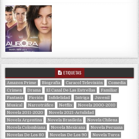
ETIQUETAS
Amazon Prime
Biografía
Caracol Televisión
Comedia
Crimen
Drama
El Canal De Las Estrellas
Familiar
Fantasía
Ficción
Infidelidad
Intriga
Juvenil
Musical
Narcotráfico
Netflix
Novela 2000-2010
Novela 2011-2020
Novela 2021-Actulidad
Novela Argentina
Novela Brasileña
Novela Chilena
Novela Colombiana
Novela Mexicana
Novela Peruana
Novelas De Los 80
Novelas De Los 90
Novela Turca