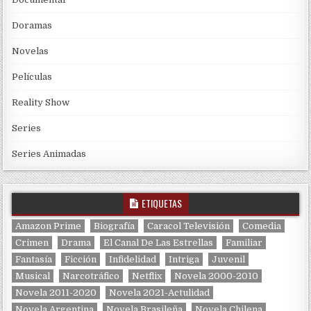
Doramas
Novelas
Películas
Reality Show
Series
Series Animadas
ETIQUETAS
Amazon Prime
Biografía
Caracol Televisión
Comedia
Crimen
Drama
El Canal De Las Estrellas
Familiar
Fantasía
Ficción
Infidelidad
Intriga
Juvenil
Musical
Narcotráfico
Netflix
Novela 2000-2010
Novela 2011-2020
Novela 2021-Actulidad
Novela Argentina
Novela Brasileña
Novela Chilena