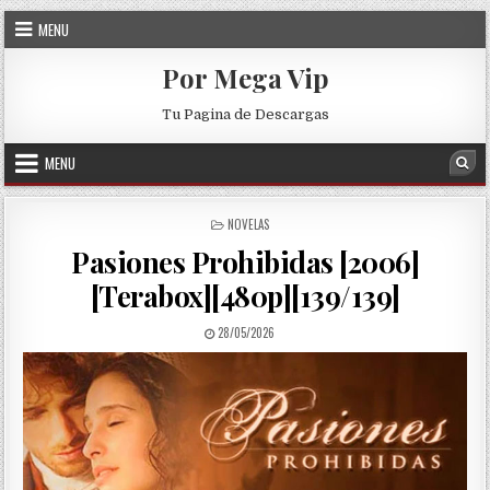
Skip to content
MENU
Por Mega Vip
Tu Pagina de Descargas
MENU
Sea
POSTED IN
NOVELAS
Pasiones Prohibidas [2006]
[Terabox][480p][139/139]
PUBLISHED DATE:
28/05/2026