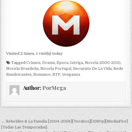
Visited 2 times, 1 visit(s) today
Tagged
Crimen
,
Drama
,
Época
,
Intriga
,
Novela 2000-2010
,
Novela Brasileña
,
Novela Portugal
,
Recuento De La Vida
,
Rede
Bandeirantes
,
Romance
,
RTP
,
Venganza
Author:
PorMega
Navegación de entradas
← Rebeldes & La Familia [2004-2006][Terabox][1080p][MediaFire]
[Todas Las Temporadas]