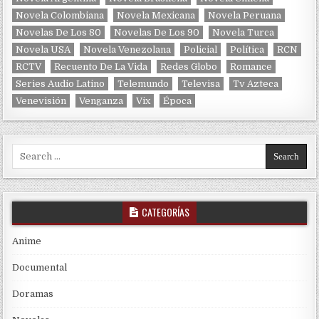
Novela Colombiana
Novela Mexicana
Novela Peruana
Novelas De Los 80
Novelas De Los 90
Novela Turca
Novela USA
Novela Venezolana
Policial
Política
RCN
RCTV
Recuento De La Vida
Redes Globo
Romance
Series Audio Latino
Telemundo
Televisa
Tv Azteca
Venevisión
Venganza
Vix
Época
Search for:
CATEGORÍAS
Anime
Documental
Doramas