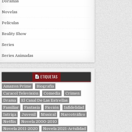
Doramas
Novelas
Películas
Reality Show
Series
Series Animadas
ETIQUETAS
Amazon Prime
Biografía
Caracol Televisión
Comedia
Crimen
Drama
El Canal De Las Estrellas
Familiar
Fantasía
Ficción
Infidelidad
Intriga
Juvenil
Musical
Narcotráfico
Netflix
Novela 2000-2010
Novela 2011-2020
Novela 2021-Actulidad