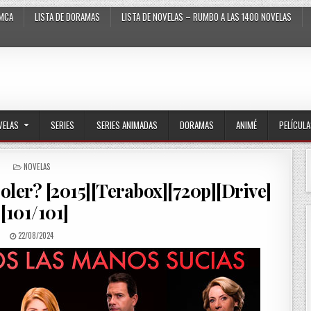
MCA
LISTA DE DORAMAS
LISTA DE NOVELAS – RUMBO A LAS 1400 NOVELAS
VELAS
SERIES
SERIES ANIMADAS
DORAMAS
ANIMÉ
PELÍCUL
POSTED IN
NOVELAS
oler? [2015][Terabox][720p][Drive]
[101/101]
PUBLISHED DATE:
22/08/2024