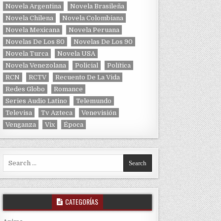
Novela Argentina
Novela Brasileña
Novela Chilena
Novela Colombiana
Novela Mexicana
Novela Peruana
Novelas De Los 80
Novelas De Los 90
Novela Turca
Novela USA
Novela Venezolana
Policial
Política
RCN
RCTV
Recuento De La Vida
Redes Globo
Romance
Series Audio Latino
Telemundo
Televisa
Tv Azteca
Venevisión
Venganza
Vix
Época
Search for:
CATEGORÍAS