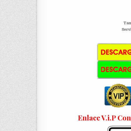
Tam
Serv
Enlace V.i.P Co