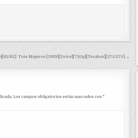
][82/82]
Tres Mujeres [1999][Drive][720p][Terabox][275/275] →
licada.
Los campos obligatorios están marcados con
*