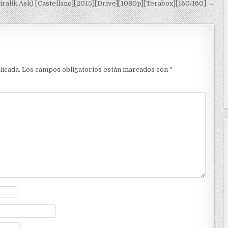
iralik Ask) [Castellano][2015][Drive][1080p][Terabox][160/160] →
licada.
Los campos obligatorios están marcados con
*