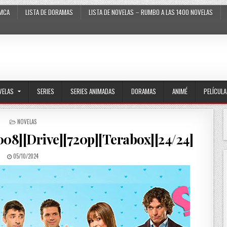
MCA
LISTA DE DORAMAS
LISTA DE NOVELAS – RUMBO A LAS 1400 NOVELAS
VELAS
SERIES
SERIES ANIMADAS
DORAMAS
ANIMÉ
PELÍCUL
POSTED IN
NOVELAS
08][Drive][720p][Terabox][24/24]
PUBLISHED DATE:
05/10/2024