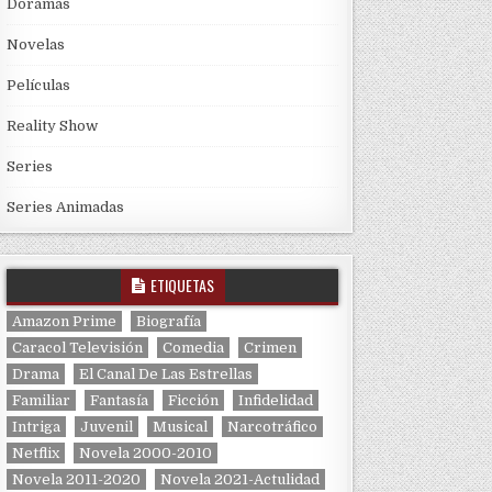
Doramas
Novelas
Películas
Reality Show
Series
Series Animadas
ETIQUETAS
Amazon Prime
Biografía
Caracol Televisión
Comedia
Crimen
Drama
El Canal De Las Estrellas
Familiar
Fantasía
Ficción
Infidelidad
Intriga
Juvenil
Musical
Narcotráfico
Netflix
Novela 2000-2010
Novela 2011-2020
Novela 2021-Actulidad