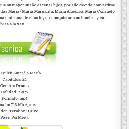
que su mayor sueño es tener hijos; por ello decide convertirse
madas María (María Margarita, María Angélica, María Consuelo
ma cada una de ellas lograr conquistar a un hombre y es
res a la vez.
: Quién Amará a María
Capítulos: 24
Género: Drama
Calidad: 720p
Formato: mp4
año: 715 Mb Aprox
idor:
Terabox / Drive
Pass: PorMega