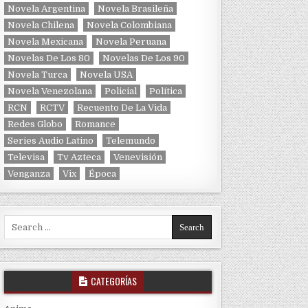
Novela Argentina
Novela Brasileña
Novela Chilena
Novela Colombiana
Novela Mexicana
Novela Peruana
Novelas De Los 80
Novelas De Los 90
Novela Turca
Novela USA
Novela Venezolana
Policial
Política
RCN
RCTV
Recuento De La Vida
Redes Globo
Romance
Series Audio Latino
Telemundo
Televisa
Tv Azteca
Venevisión
Venganza
Vix
Época
Search for:
CATEGORÍAS