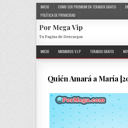
Skip to content
INICIO
COMO SER PREMIUM EN TERABOX GRATIS
D
POLÍTICA DE PRIVACIDAD
Por Mega Vip
Tu Pagina de Descargas
INICIO
MIEMBROS V.I.P
TERABOX GRATIS
NO
Quién Amará a María [20