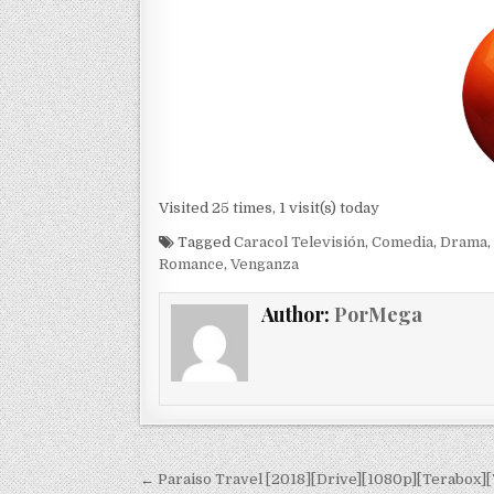
Visited 25 times, 1 visit(s) today
Tagged
Caracol Televisión
,
Comedia
,
Drama
,
Romance
,
Venganza
Author:
PorMega
Navegación de entradas
← Paraiso Travel [2018][Drive][1080p][Terabox][