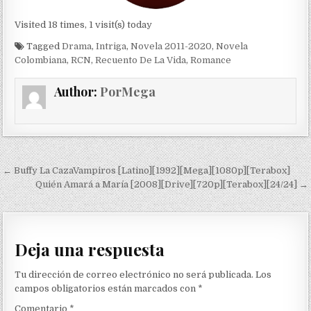
Visited 18 times, 1 visit(s) today
Tagged
Drama
,
Intriga
,
Novela 2011-2020
,
Novela
Colombiana
,
RCN
,
Recuento De La Vida
,
Romance
Author:
PorMega
Navegación de entradas
← Buffy La CazaVampiros [Latino][1992][Mega][1080p][Terabox]
Quién Amará a María [2008][Drive][720p][Terabox][24/24] →
Deja una respuesta
Tu dirección de correo electrónico no será publicada.
Los
campos obligatorios están marcados con
*
Comentario
*