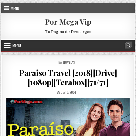
Skip to content
MENU
Por Mega Vip
Tu Pagina de Descargas
MENU
Sea
POSTED IN
NOVELAS
Paraiso Travel [2018][Drive]
[1080p][Terabox][71/71]
PUBLISHED DATE:
05/10/2024