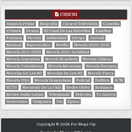
ETIQUETAS
Amazon Prime
Biografía
Caracol Televisión
Comedia
Crimen
Drama
El Canal De Las Estrellas
Familiar
Fantasía
Ficción
Infidelidad
Intriga
Juvenil
Musical
Narcotráfico
Netflix
Novela 2000-2010
Novela 2011-2020
Novela 2021-Actulidad
Novela Argentina
Novela Brasileña
Novela Chilena
Novela Colombiana
Novela Mexicana
Novela Peruana
Novelas De Los 80
Novelas De Los 90
Novela Turca
Novela USA
Novela Venezolana
Policial
Política
RCN
RCTV
Recuento De La Vida
Redes Globo
Romance
Series Audio Latino
Telemundo
Televisa
Tv Azteca
Venevisión
Venganza
Vix
Época
Copyright © 2026 Por Mega Vip