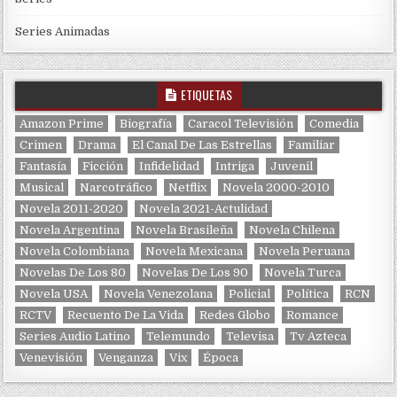
Series Animadas
ETIQUETAS
Amazon Prime
Biografía
Caracol Televisión
Comedia
Crimen
Drama
El Canal De Las Estrellas
Familiar
Fantasía
Ficción
Infidelidad
Intriga
Juvenil
Musical
Narcotráfico
Netflix
Novela 2000-2010
Novela 2011-2020
Novela 2021-Actulidad
Novela Argentina
Novela Brasileña
Novela Chilena
Novela Colombiana
Novela Mexicana
Novela Peruana
Novelas De Los 80
Novelas De Los 90
Novela Turca
Novela USA
Novela Venezolana
Policial
Política
RCN
RCTV
Recuento De La Vida
Redes Globo
Romance
Series Audio Latino
Telemundo
Televisa
Tv Azteca
Venevisión
Venganza
Vix
Época