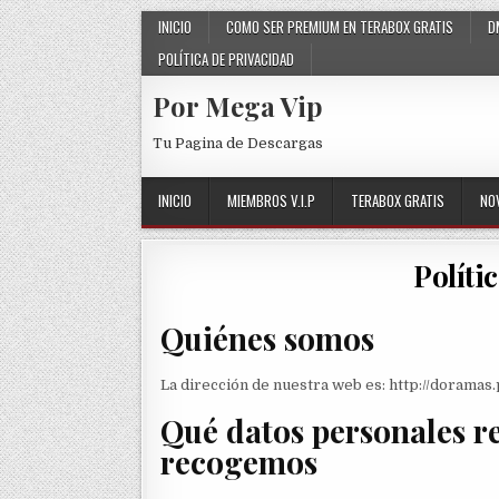
Skip to content
INICIO
COMO SER PREMIUM EN TERABOX GRATIS
D
POLÍTICA DE PRIVACIDAD
Por Mega Vip
Tu Pagina de Descargas
INICIO
MIEMBROS V.I.P
TERABOX GRATIS
NO
Políti
Quiénes somos
La dirección de nuestra web es: http://dorama
Qué datos personales r
recogemos