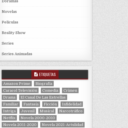
Doramas
Novelas
Películas
Reality Show
Series
Series Animadas
ETIQUETAS
Amazon Prime
Biografía
Caracol Televisión
Comedia
Crimen
Drama
El Canal De Las Estrellas
Familiar
Fantasía
Ficción
Infidelidad
Intriga
Juvenil
Musical
Narcotráfico
Netflix
Novela 2000-2010
Novela 2011-2020
Novela 2021-Actulidad