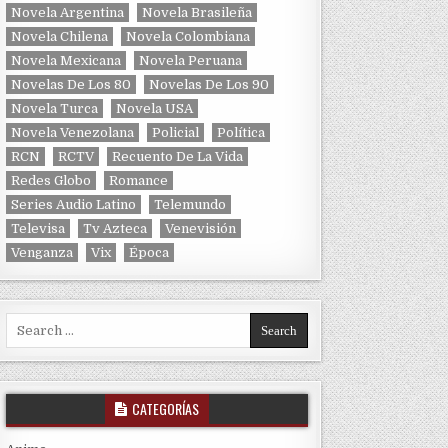
Novela Argentina
Novela Brasileña
Novela Chilena
Novela Colombiana
Novela Mexicana
Novela Peruana
Novelas De Los 80
Novelas De Los 90
Novela Turca
Novela USA
Novela Venezolana
Policial
Política
RCN
RCTV
Recuento De La Vida
Redes Globo
Romance
Series Audio Latino
Telemundo
Televisa
Tv Azteca
Venevisión
Venganza
Vix
Época
Search for:
CATEGORÍAS