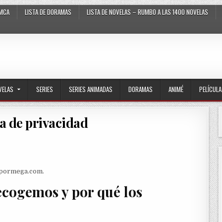
MCA
LISTA DE DORAMAS
LISTA DE NOVELAS – RUMBO A LAS 1400 NOVELAS
VELAS
SERIES
SERIES ANIMADAS
DORAMAS
ANIMÉ
PELÍCUL
ca de privacidad
s.pormega.com.
ecogemos y por qué los