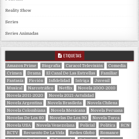
Reality Show
Series
Series Animadas
ETIQUETAS
Amazon Prime
Biografía
Caracol Televisión
Comedia
Crimen
Drama
El Canal De Las Estrellas
Familiar
Fantasía
Ficción
Infidelidad
Intriga
Juvenil
Musical
Narcotráfico
Netflix
Novela 2000-2010
Novela 2011-2020
Novela 2021-Actulidad
Novela Argentina
Novela Brasileña
Novela Chilena
Novela Colombiana
Novela Mexicana
Novela Peruana
Novelas De Los 80
Novelas De Los 90
Novela Turca
Novela USA
Novela Venezolana
Policial
Política
RCN
RCTV
Recuento De La Vida
Redes Globo
Romance