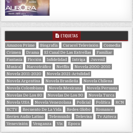
ETIQUETAS
Amazon Prime
Biografía
Caracol Televisión
Comedia
Crimen
Drama
El Canal De Las Estrellas
Familiar
Fantasía
Ficción
Infidelidad
Intriga
Juvenil
Musical
Narcotráfico
Netflix
Novela 2000-2010
Novela 2011-2020
Novela 2021-Actulidad
Novela Argentina
Novela Brasileña
Novela Chilena
Novela Colombiana
Novela Mexicana
Novela Peruana
Novelas De Los 80
Novelas De Los 90
Novela Turca
Novela USA
Novela Venezolana
Policial
Política
RCN
RCTV
Recuento De La Vida
Redes Globo
Romance
Series Audio Latino
Telemundo
Televisa
Tv Azteca
Venevisión
Venganza
Vix
Época