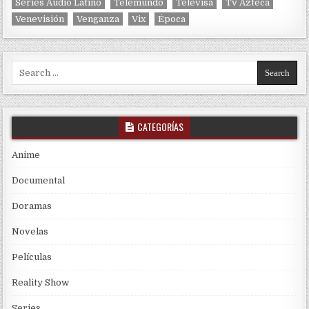
Series Audio Latino
Telemundo
Televisa
Tv Azteca
Venevisión
Venganza
Vix
Época
Search for:
CATEGORÍAS
Anime
Documental
Doramas
Novelas
Películas
Reality Show
Series