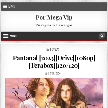
Skip to content
MENU
Por Mega Vip
Tu Pagina de Descargas
MENU
Sea
POSTED IN
NOVELAS
Pantanal [2023][Drive][1080p]
[Terabox][120/120]
PUBLISHED DATE:
02/08/2024