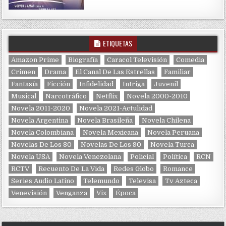
ETIQUETAS
Amazon Prime
Biografía
Caracol Televisión
Comedia
Crimen
Drama
El Canal De Las Estrellas
Familiar
Fantasía
Ficción
Infidelidad
Intriga
Juvenil
Musical
Narcotráfico
Netflix
Novela 2000-2010
Novela 2011-2020
Novela 2021-Actulidad
Novela Argentina
Novela Brasileña
Novela Chilena
Novela Colombiana
Novela Mexicana
Novela Peruana
Novelas De Los 80
Novelas De Los 90
Novela Turca
Novela USA
Novela Venezolana
Policial
Política
RCN
RCTV
Recuento De La Vida
Redes Globo
Romance
Series Audio Latino
Telemundo
Televisa
Tv Azteca
Venevisión
Venganza
Vix
Época