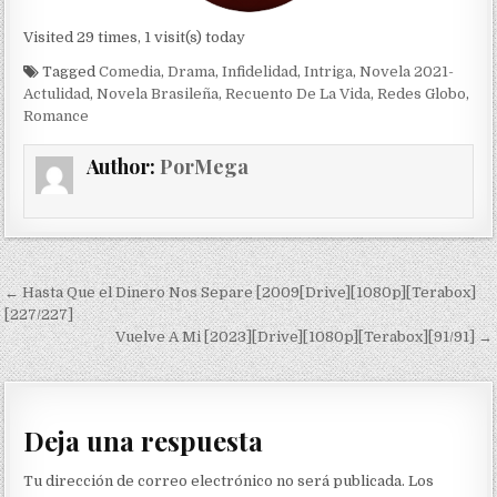
Visited 29 times, 1 visit(s) today
Tagged
Comedia
,
Drama
,
Infidelidad
,
Intriga
,
Novela 2021-
Actulidad
,
Novela Brasileña
,
Recuento De La Vida
,
Redes Globo
,
Romance
Author:
PorMega
Navegación de entradas
← Hasta Que el Dinero Nos Separe [2009[Drive][1080p][Terabox]
[227/227]
Vuelve A Mi [2023][Drive][1080p][Terabox][91/91] →
Deja una respuesta
Tu dirección de correo electrónico no será publicada.
Los