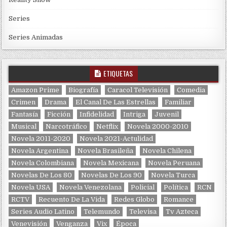
Series
Series Animadas
ETIQUETAS
Amazon Prime
Biografía
Caracol Televisión
Comedia
Crimen
Drama
El Canal De Las Estrellas
Familiar
Fantasía
Ficción
Infidelidad
Intriga
Juvenil
Musical
Narcotráfico
Netflix
Novela 2000-2010
Novela 2011-2020
Novela 2021-Actulidad
Novela Argentina
Novela Brasileña
Novela Chilena
Novela Colombiana
Novela Mexicana
Novela Peruana
Novelas De Los 80
Novelas De Los 90
Novela Turca
Novela USA
Novela Venezolana
Policial
Política
RCN
RCTV
Recuento De La Vida
Redes Globo
Romance
Series Audio Latino
Telemundo
Televisa
Tv Azteca
Venevisión
Venganza
Vix
Época