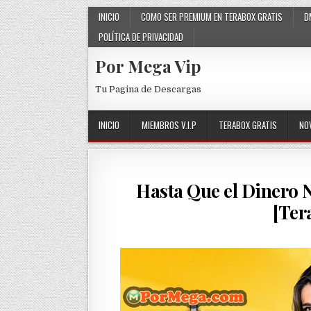
Skip to content
INICIO
COMO SER PREMIUM EN TERABOX GRATIS
D
POLÍTICA DE PRIVACIDAD
Por Mega Vip
Tu Pagina de Descargas
INICIO
MIEMBROS V.I.P
TERABOX GRATIS
NO
Hasta Que el Dinero 
[Ter