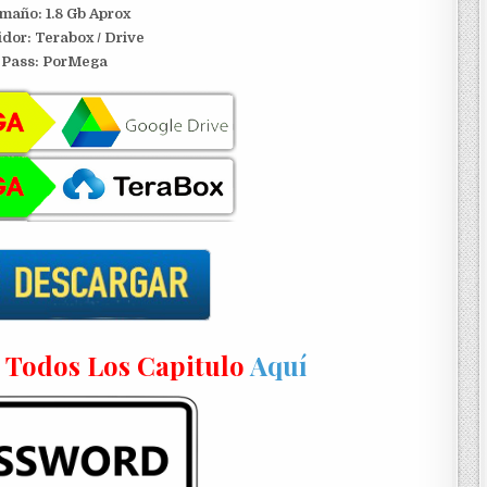
maño: 1.8 Gb Aprox
idor:
Terabox / Drive
Pass: PorMega
n Todos Los Capitulo
Aquí