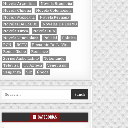
Novela Argentina
Novela Brasileña
Novela Chilena
Novela Colombiana
Novela Mexicana
Novela Peruana
Novelas De Los 80
Novelas De Los 90
Novela Turca
Novela USA
Novela Venezolana
Policial
Política
RCN
RCTV
Recuento De La Vida
Redes Globo
Romance
Series Audio Latino
Telemundo
Televisa
Tv Azteca
Venevisión
Venganza
Vix
Época
Search for:
CATEGORÍAS