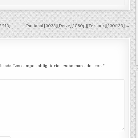
2/112]
Pantanal [2023][Drive][1080p][Terabox][120/120] →
licada.
Los campos obligatorios están marcados con
*