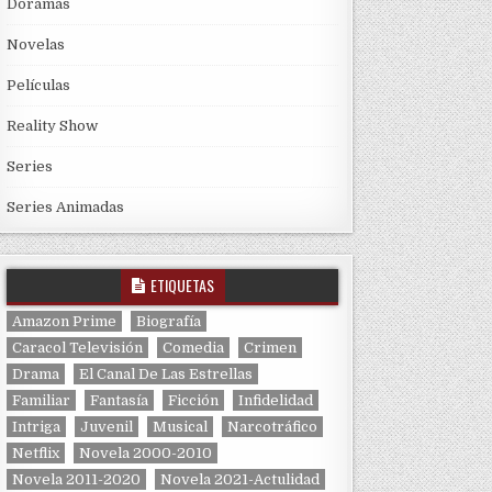
Doramas
Novelas
Películas
Reality Show
Series
Series Animadas
ETIQUETAS
Amazon Prime
Biografía
Caracol Televisión
Comedia
Crimen
Drama
El Canal De Las Estrellas
Familiar
Fantasía
Ficción
Infidelidad
Intriga
Juvenil
Musical
Narcotráfico
Netflix
Novela 2000-2010
Novela 2011-2020
Novela 2021-Actulidad