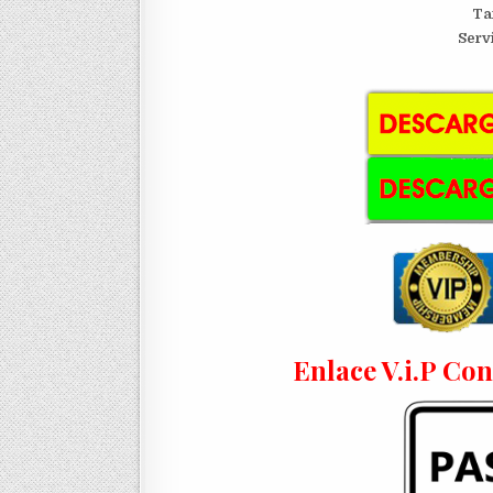
Ta
Serv
Enlace V.i.P Co