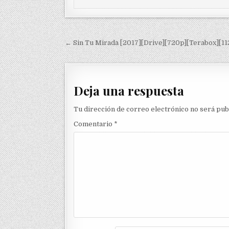
Navegación de entradas
← Sin Tu Mirada [2017][Drive][720p][Terabox][11
Deja una respuesta
Tu dirección de correo electrónico no será pub
Comentario
*