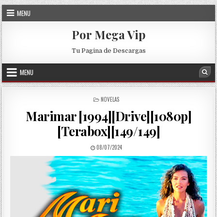
Skip to content
MENU
Por Mega Vip
Tu Pagina de Descargas
MENU
Sea
POSTED IN
NOVELAS
Marimar [1994][Drive][1080p]
[Terabox][149/149]
PUBLISHED DATE:
08/07/2024