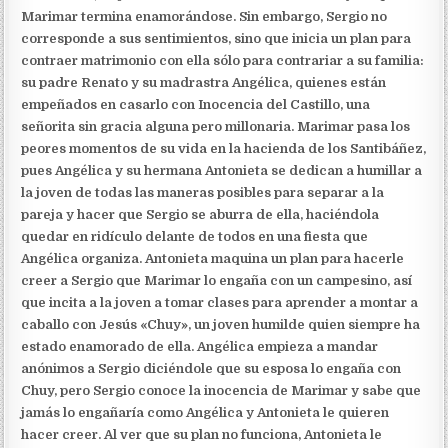
Marimar termina enamorándose. Sin embargo, Sergio no
corresponde a sus sentimientos, sino que inicia un plan para
contraer matrimonio con ella sólo para contrariar a su familia:
su padre Renato y su madrastra Angélica, quienes están
empeñados en casarlo con Inocencia del Castillo, una
señorita sin gracia alguna pero millonaria. Marimar pasa los
peores momentos de su vida en la hacienda de los Santibáñez,
pues Angélica y su hermana Antonieta se dedican a humillar a
la joven de todas las maneras posibles para separar a la
pareja y hacer que Sergio se aburra de ella, haciéndola
quedar en ridículo delante de todos en una fiesta que
Angélica organiza. Antonieta maquina un plan para hacerle
creer a Sergio que Marimar lo engaña con un campesino, así
que incita a la joven a tomar clases para aprender a montar a
caballo con Jesús «Chuy», un joven humilde quien siempre ha
estado enamorado de ella. Angélica empieza a mandar
anónimos a Sergio diciéndole que su esposa lo engaña con
Chuy, pero Sergio conoce la inocencia de Marimar y sabe que
jamás lo engañaría como Angélica y Antonieta le quieren
hacer creer. Al ver que su plan no funciona, Antonieta le