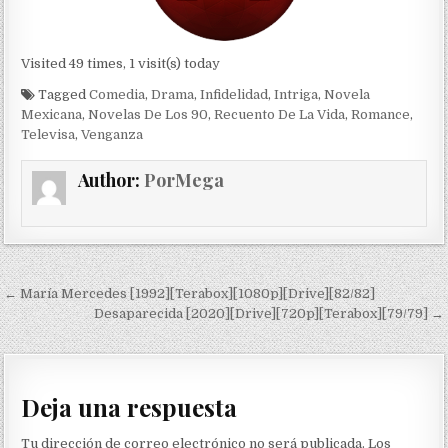
Visited 49 times, 1 visit(s) today
Tagged
Comedia
,
Drama
,
Infidelidad
,
Intriga
,
Novela
Mexicana
,
Novelas De Los 90
,
Recuento De La Vida
,
Romance
,
Televisa
,
Venganza
Author:
PorMega
Navegación de entradas
← María Mercedes [1992][Terabox][1080p][Drive][82/82]
Desaparecida [2020][Drive][720p][Terabox][79/79] →
Deja una respuesta
Tu dirección de correo electrónico no será publicada.
Los