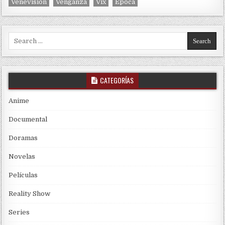
Venevisión
Venganza
Vix
Época
Search for:
CATEGORÍAS
Anime
Documental
Doramas
Novelas
Películas
Reality Show
Series