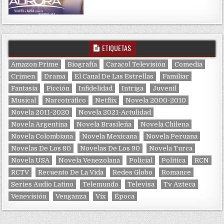
ETIQUETAS
Amazon Prime
Biografía
Caracol Televisión
Comedia
Crimen
Drama
El Canal De Las Estrellas
Familiar
Fantasía
Ficción
Infidelidad
Intriga
Juvenil
Musical
Narcotráfico
Netflix
Novela 2000-2010
Novela 2011-2020
Novela 2021-Actulidad
Novela Argentina
Novela Brasileña
Novela Chilena
Novela Colombiana
Novela Mexicana
Novela Peruana
Novelas De Los 80
Novelas De Los 90
Novela Turca
Novela USA
Novela Venezolana
Policial
Política
RCN
RCTV
Recuento De La Vida
Redes Globo
Romance
Series Audio Latino
Telemundo
Televisa
Tv Azteca
Venevisión
Venganza
Vix
Época