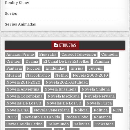
Reality Show
Series
Series Animadas
ETIQUETAS
Amazon Prime
Biografía
Caracol Televisión
Comedia
Crimen
Drama
El Canal De Las Estrellas
Familiar
Fantasía
Ficción
Infidelidad
Intriga
Juvenil
Musical
Narcotráfico
Netflix
Novela 2000-2010
Novela 2011-2020
Novela 2021-Actulidad
Novela Argentina
Novela Brasileña
Novela Chilena
Novela Colombiana
Novela Mexicana
Novela Peruana
Novelas De Los 80
Novelas De Los 90
Novela Turca
Novela USA
Novela Venezolana
Policial
Política
RCN
RCTV
Recuento De La Vida
Redes Globo
Romance
Series Audio Latino
Telemundo
Televisa
Tv Azteca