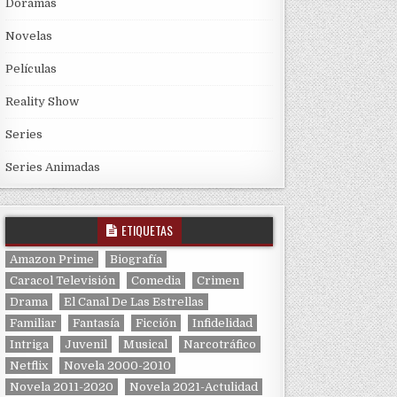
Doramas
Novelas
Películas
Reality Show
Series
Series Animadas
ETIQUETAS
Amazon Prime
Biografía
Caracol Televisión
Comedia
Crimen
Drama
El Canal De Las Estrellas
Familiar
Fantasía
Ficción
Infidelidad
Intriga
Juvenil
Musical
Narcotráfico
Netflix
Novela 2000-2010
Novela 2011-2020
Novela 2021-Actulidad