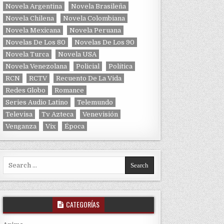
Novela Argentina
Novela Brasileña
Novela Chilena
Novela Colombiana
Novela Mexicana
Novela Peruana
Novelas De Los 80
Novelas De Los 90
Novela Turca
Novela USA
Novela Venezolana
Policial
Política
RCN
RCTV
Recuento De La Vida
Redes Globo
Romance
Series Audio Latino
Telemundo
Televisa
Tv Azteca
Venevisión
Venganza
Vix
Época
Search for:
CATEGORÍAS