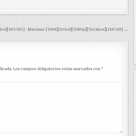
ive][185/185]
Marimar [1994][Drive][1080p][Terabox][149/149] →
licada.
Los campos obligatorios están marcados con
*