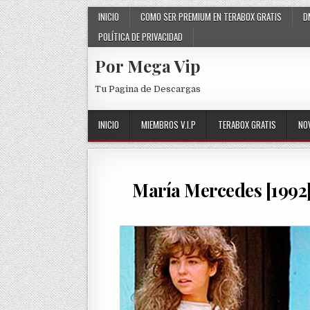
Skip to content
INICIO
COMO SER PREMIUM EN TERABOX GRATIS
D
POLÍTICA DE PRIVACIDAD
Por Mega Vip
Tu Pagina de Descargas
INICIO
MIEMBROS V.I.P
TERABOX GRATIS
NO
María Mercedes [1992]