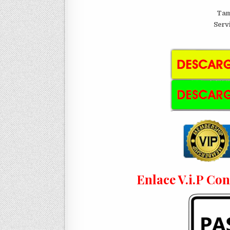
Tam
Serv
Enlace V.i.P Co