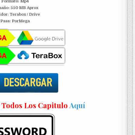
Formato: Mp4
año: 550 MB Aprox
idor:
Terabox / Drive
Pass: PorMega
n Todos Los Capitulo
Aquí