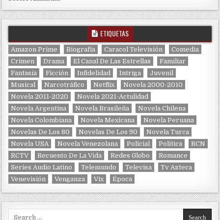
ETIQUETAS
Amazon Prime
Biografía
Caracol Televisión
Comedia
Crimen
Drama
El Canal De Las Estrellas
Familiar
Fantasía
Ficción
Infidelidad
Intriga
Juvenil
Musical
Narcotráfico
Netflix
Novela 2000-2010
Novela 2011-2020
Novela 2021-Actulidad
Novela Argentina
Novela Brasileña
Novela Chilena
Novela Colombiana
Novela Mexicana
Novela Peruana
Novelas De Los 80
Novelas De Los 90
Novela Turca
Novela USA
Novela Venezolana
Policial
Política
RCN
RCTV
Recuento De La Vida
Redes Globo
Romance
Series Audio Latino
Telemundo
Televisa
Tv Azteca
Venevisión
Venganza
Vix
Época
Search for: