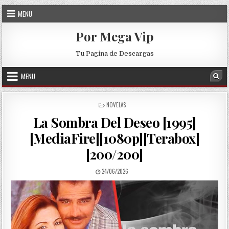
Skip to content
MENU
Por Mega Vip
Tu Pagina de Descargas
MENU
Sea
POSTED IN
NOVELAS
La Sombra Del Deseo [1995]
[MediaFire][1080p][Terabox]
[200/200]
PUBLISHED DATE:
24/06/2026