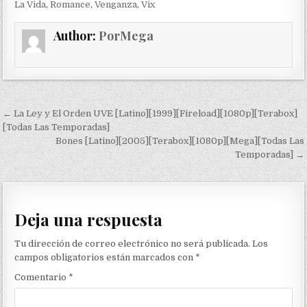
La Vida
,
Romance
,
Venganza
,
Vix
Author:
PorMega
Navegación de entradas
← La Ley y El Orden UVE [Latino][1999][Fireload][1080p][Terabox]
[Todas Las Temporadas]
Bones [Latino][2005][Terabox][1080p][Mega][Todas Las
Temporadas] →
Deja una respuesta
Tu dirección de correo electrónico no será publicada.
Los
campos obligatorios están marcados con
*
Comentario
*