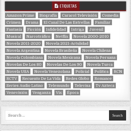
ETIQUETAS
Amazon Prime
Biografía
Caracol Televisión
Comedia
Crimen
Drama
El Canal De Las Estrellas
Familiar
Fantasía
Ficción
Infidelidad
Intriga
Juvenil
Musical
Narcotráfico
Netflix
Novela 2000-2010
Novela 2011-2020
Novela 2021-Actulidad
Novela Argentina
Novela Brasileña
Novela Chilena
Novela Colombiana
Novela Mexicana
Novela Peruana
Novelas De Los 80
Novelas De Los 90
Novela Turca
Novela USA
Novela Venezolana
Policial
Política
RCN
RCTV
Recuento De La Vida
Redes Globo
Romance
Series Audio Latino
Telemundo
Televisa
Tv Azteca
Venevisión
Venganza
Vix
Época
Search for: