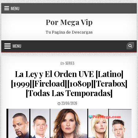
Skip to content
MENU
Por Mega Vip
Tu Pagina de Descargas
MENU
Sea
POSTED IN
SERIES
La Ley y El Orden UVE [Latino]
[1999][Fireload][1080p][Terabox]
[Todas Las Temporadas]
PUBLISHED DATE:
23/06/2026