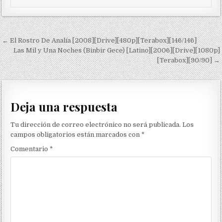
Navegación de entradas
← El Rostro De Analía [2008][Drive][480p][Terabox][146/146]
Las Mil y Una Noches (Binbir Gece) [Latino][2006][Drive][1080p]
[Terabox][90/90] →
Deja una respuesta
Tu dirección de correo electrónico no será publicada.
Los
campos obligatorios están marcados con
*
Comentario
*