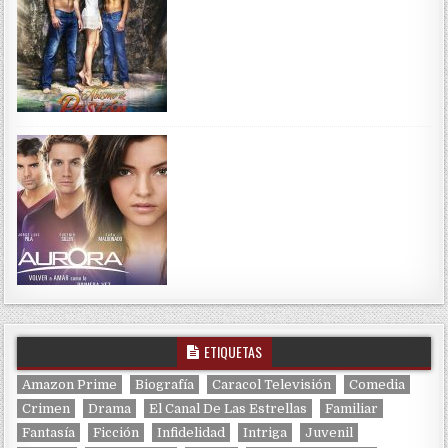
ETIQUETAS
Amazon Prime
Biografía
Caracol Televisión
Comedia
Crimen
Drama
El Canal De Las Estrellas
Familiar
Fantasía
Ficción
Infidelidad
Intriga
Juvenil