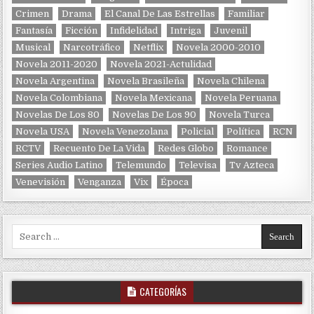
Crimen
Drama
El Canal De Las Estrellas
Familiar
Fantasía
Ficción
Infidelidad
Intriga
Juvenil
Musical
Narcotráfico
Netflix
Novela 2000-2010
Novela 2011-2020
Novela 2021-Actulidad
Novela Argentina
Novela Brasileña
Novela Chilena
Novela Colombiana
Novela Mexicana
Novela Peruana
Novelas De Los 80
Novelas De Los 90
Novela Turca
Novela USA
Novela Venezolana
Policial
Política
RCN
RCTV
Recuento De La Vida
Redes Globo
Romance
Series Audio Latino
Telemundo
Televisa
Tv Azteca
Venevisión
Venganza
Vix
Época
Search for:
CATEGORÍAS