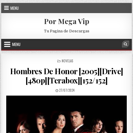
Skip to content
MENU
Por Mega Vip
Tu Pagina de Descargas
MENU
Sea
POSTED IN
NOVELAS
Hombres De Honor [2005][Drive]
[480p][Terabox][152/152]
PUBLISHED DATE:
27/07/2024