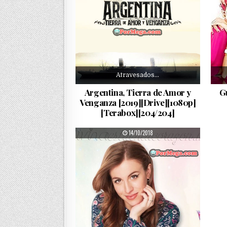
Atravesados…
Argentina, Tierra de Amor y
G
Venganza [2019][Drive][1080p]
[Terabox][204/204]
PUBLISHED DATE:
14/10/2018