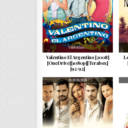
Valentino…
Valentino El Argentino [2008]
L
[OneDrive][1080p][Terabox]
[92/92]
PUBLISHED DATE:
20/10/2024