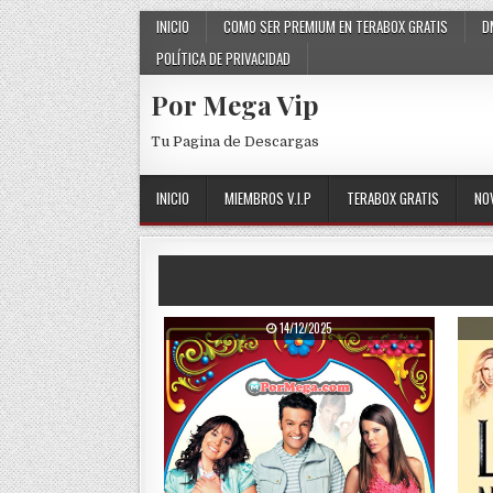
Skip to content
INICIO
COMO SER PREMIUM EN TERABOX GRATIS
D
POLÍTICA DE PRIVACIDAD
Por Mega Vip
Tu Pagina de Descargas
INICIO
MIEMBROS V.I.P
TERABOX GRATIS
NO
PUBLISHED DATE:
14/12/2025