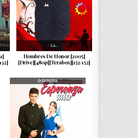
La…
1]
Hombres De Honor [2005]
132]
[Drive][480p][Terabox][152/152]
PUBLISHED DATE:
05/08/2018