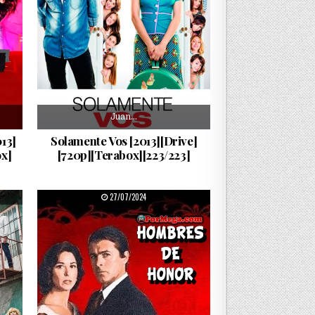
Juan…
13]
Solamente Vos [2013][Drive]
x]
[720p][Terabox][223/223]
PUBLISHED DATE:
27/07/2024