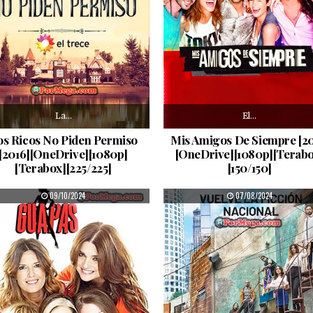
La…
El…
os Ricos No Piden Permiso
Mis Amigos De Siempre [20
[2016][OneDrive][1080p]
[OneDrive][1080p][Terabo
[Terabox][225/225]
[150/150]
PUBLISHED DATE:
PUBLISHED DATE:
09/10/2024
07/08/2024