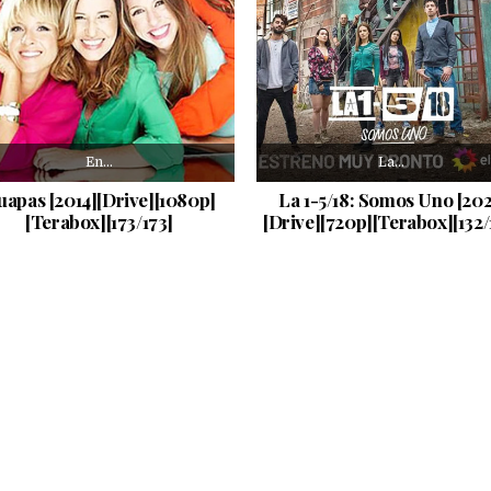
En…
La…
uapas [2014][Drive][1080p]
La 1-5/18: Somos Uno [202
[Terabox][173/173]
[Drive][720p][Terabox][132/