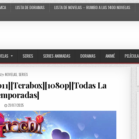
MCA
LISTA DE DORAMAS
LISTA DE NOVELAS – RUMBO A LAS 1400 NOVELAS
VELAS
SERIES
SERIES ANIMADAS
DORAMAS
ANIMÉ
PELÍCUL
POSTED IN
NOVELAS
,
SERIES
011][Terabox][1080p][Todas La
emporadas]
PUBLISHED DATE:
21/07/2025