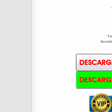
Ta
S
ervid