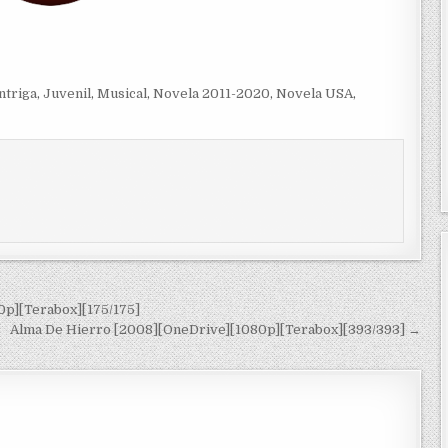
ntriga
,
Juvenil
,
Musical
,
Novela 2011-2020
,
Novela USA
,
0p][Terabox][175/175]
Alma De Hierro [2008][OneDrive][1080p][Terabox][393/393] →