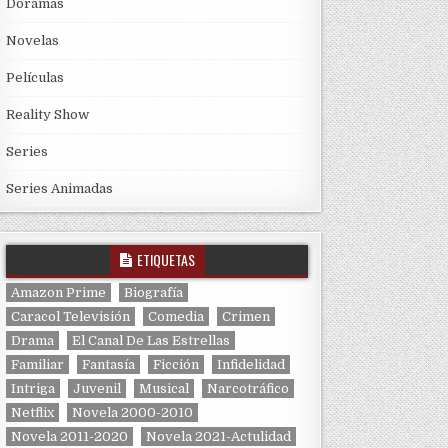
Doramas
Novelas
Películas
Reality Show
Series
Series Animadas
ETIQUETAS
Amazon Prime
Biografía
Caracol Televisión
Comedia
Crimen
Drama
El Canal De Las Estrellas
Familiar
Fantasía
Ficción
Infidelidad
Intriga
Juvenil
Musical
Narcotráfico
Netflix
Novela 2000-2010
Novela 2011-2020
Novela 2021-Actulidad