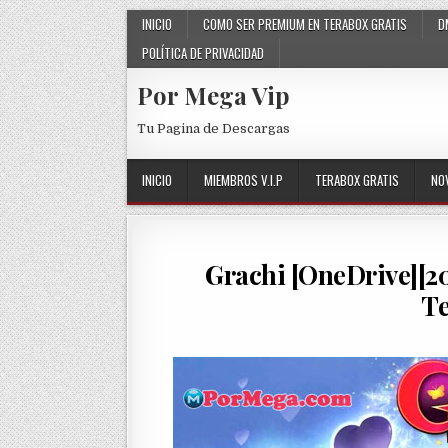
Skip to content
INICIO
COMO SER PREMIUM EN TERABOX GRATIS
D
POLÍTICA DE PRIVACIDAD
Por Mega Vip
Tu Pagina de Descargas
INICIO
MIEMBROS V.I.P
TERABOX GRATIS
NO
Grachi [OneDrive][2
T