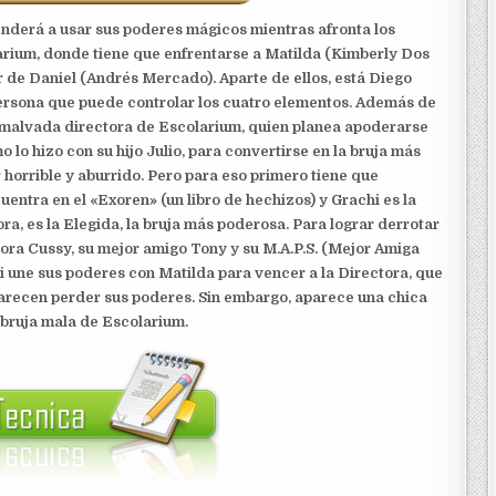
renderá a usar sus poderes mágicos mientras afronta los
rium, donde tiene que enfrentarse a Matilda (Kimberly Dos
r de Daniel (Andrés Mercado). Aparte de ellos, está Diego
persona que puede controlar los cuatro elementos. Además de
a malvada directora de Escolarium, quien planea apoderarse
 lo hizo con su hijo Julio, para convertirse en la bruja más
 horrible y aburrido. Pero para eso primero tiene que
entra en el «Exoren» (un libro de hechizos) y Grachi es la
ra, es la Elegida, la bruja más poderosa. Para lograr derrotar
utora Cussy, su mejor amigo Tony y su M.A.P.S. (Mejor Amiga
hi une sus poderes con Matilda para vencer a la Directora, que
parecen perder sus poderes. Sin embargo, aparece una chica
a bruja mala de Escolarium.