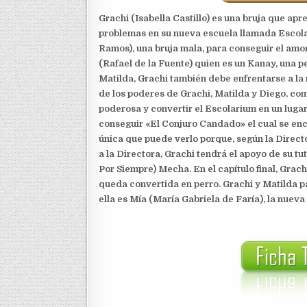
Grachi (Isabella Castillo) es una bruja que ap
problemas en su nueva escuela llamada Escola
Ramos), una bruja mala, para conseguir el amo
(Rafael de la Fuente) quien es un Kanay, una 
Matilda, Grachi también debe enfrentarse a l
de los poderes de Grachi, Matilda y Diego, como
poderosa y convertir el Escolarium en un lugar
conseguir «El Conjuro Candado» el cual se encu
única que puede verlo porque, según la Directo
a la Directora, Grachi tendrá el apoyo de su t
Por Siempre) Mecha. En el capítulo final, Grac
queda convertida en perro. Grachi y Matilda 
ella es Mía (María Gabriela de Faría), la nuev