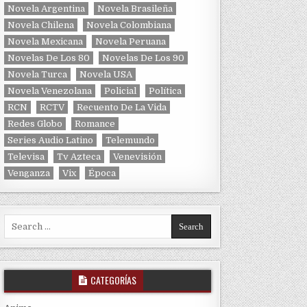
Novela Argentina
Novela Brasileña
Novela Chilena
Novela Colombiana
Novela Mexicana
Novela Peruana
Novelas De Los 80
Novelas De Los 90
Novela Turca
Novela USA
Novela Venezolana
Policial
Política
RCN
RCTV
Recuento De La Vida
Redes Globo
Romance
Series Audio Latino
Telemundo
Televisa
Tv Azteca
Venevisión
Venganza
Vix
Época
Search for:
CATEGORÍAS