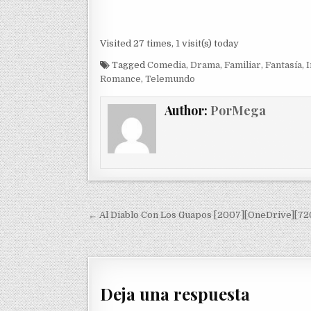
Visited 27 times, 1 visit(s) today
Tagged
Comedia
,
Drama
,
Familiar
,
Fantasía
,
I
Romance
,
Telemundo
Author:
PorMega
Navegación de entradas
← Al Diablo Con Los Guapos [2007][OneDrive][72
Deja una respuesta