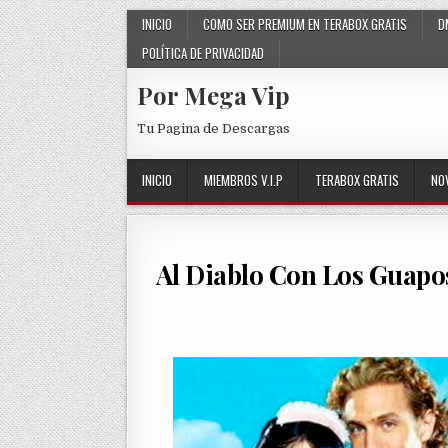
Skip to content
INICIO
COMO SER PREMIUM EN TERABOX GRATIS
D
POLÍTICA DE PRIVACIDAD
Por Mega Vip
Tu Pagina de Descargas
INICIO
MIEMBROS V.I.P
TERABOX GRATIS
NO
Al Diablo Con Los Guapo