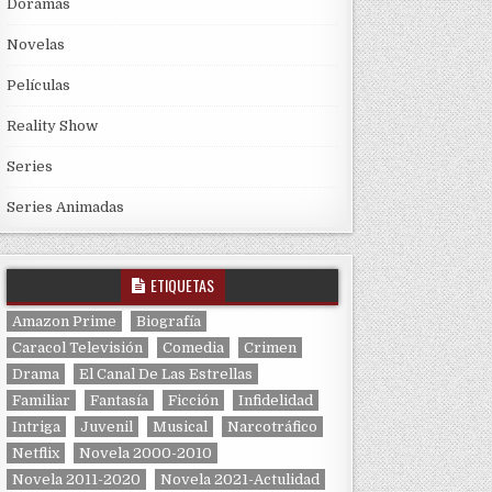
Doramas
Novelas
Películas
Reality Show
Series
Series Animadas
ETIQUETAS
Amazon Prime
Biografía
Caracol Televisión
Comedia
Crimen
Drama
El Canal De Las Estrellas
Familiar
Fantasía
Ficción
Infidelidad
Intriga
Juvenil
Musical
Narcotráfico
Netflix
Novela 2000-2010
Novela 2011-2020
Novela 2021-Actulidad