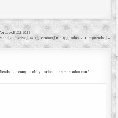
Terabox][102/102]
rachi [OneDrive][2011][Terabox][1080p][Todas La Temporadas] →
licada.
Los campos obligatorios están marcados con
*