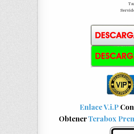
Ta
S
ervid
Enlace V.i.P
Con
Obtener
Terabox Pre