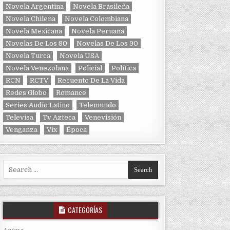
Novela Argentina
Novela Brasileña
Novela Chilena
Novela Colombiana
Novela Mexicana
Novela Peruana
Novelas De Los 80
Novelas De Los 90
Novela Turca
Novela USA
Novela Venezolana
Policial
Política
RCN
RCTV
Recuento De La Vida
Redes Globo
Romance
Series Audio Latino
Telemundo
Televisa
Tv Azteca
Venevisión
Venganza
Vix
Época
Search for:
CATEGORÍAS