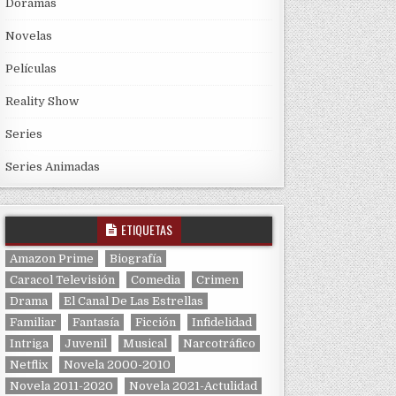
Doramas
Novelas
Películas
Reality Show
Series
Series Animadas
ETIQUETAS
Amazon Prime
Biografía
Caracol Televisión
Comedia
Crimen
Drama
El Canal De Las Estrellas
Familiar
Fantasía
Ficción
Infidelidad
Intriga
Juvenil
Musical
Narcotráfico
Netflix
Novela 2000-2010
Novela 2011-2020
Novela 2021-Actulidad