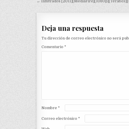
Navegación de entradas
← Infiltrados [2011][MediaFire][1080p][Terabox][
Deja una respuesta
Tu dirección de correo electrónico no será pub
Comentario
*
Nombre
*
Correo electrónico
*
Web