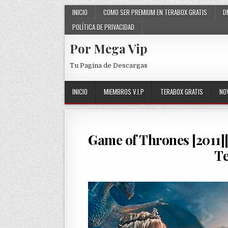
Skip to content
INICIO
COMO SER PREMIUM EN TERABOX GRATIS
D
POLÍTICA DE PRIVACIDAD
Por Mega Vip
Tu Pagina de Descargas
INICIO
MIEMBROS V.I.P
TERABOX GRATIS
NO
Game of Thrones [2011]
T