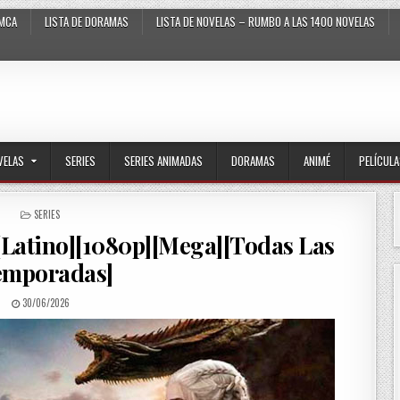
MCA
LISTA DE DORAMAS
LISTA DE NOVELAS – RUMBO A LAS 1400 NOVELAS
VELAS
SERIES
SERIES ANIMADAS
DORAMAS
ANIMÉ
PELÍCUL
POSTED IN
SERIES
[Latino][1080p][Mega][Todas Las
emporadas]
PUBLISHED DATE:
30/06/2026