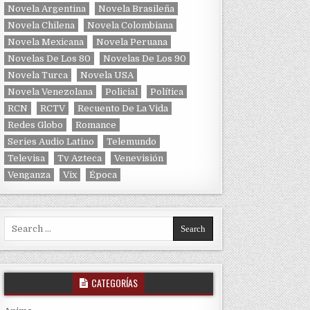
Novela Argentina
Novela Brasileña
Novela Chilena
Novela Colombiana
Novela Mexicana
Novela Peruana
Novelas De Los 80
Novelas De Los 90
Novela Turca
Novela USA
Novela Venezolana
Policial
Política
RCN
RCTV
Recuento De La Vida
Redes Globo
Romance
Series Audio Latino
Telemundo
Televisa
Tv Azteca
Venevisión
Venganza
Vix
Época
Search for:
CATEGORÍAS