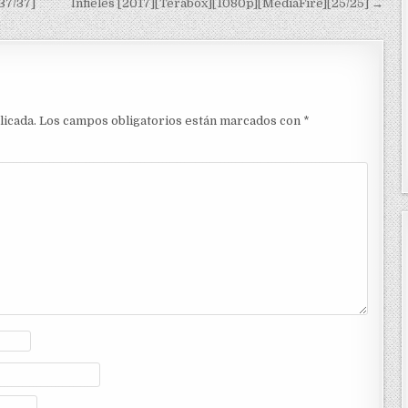
37/37]
Infieles [2017][Terabox][1080p][MediaFire][25/25] →
licada.
Los campos obligatorios están marcados con
*