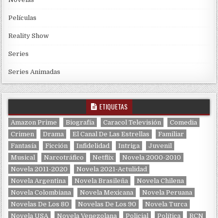
Películas
Reality Show
Series
Series Animadas
ETIQUETAS
Amazon Prime
Biografía
Caracol Televisión
Comedia
Crimen
Drama
El Canal De Las Estrellas
Familiar
Fantasía
Ficción
Infidelidad
Intriga
Juvenil
Musical
Narcotráfico
Netflix
Novela 2000-2010
Novela 2011-2020
Novela 2021-Actulidad
Novela Argentina
Novela Brasileña
Novela Chilena
Novela Colombiana
Novela Mexicana
Novela Peruana
Novelas De Los 80
Novelas De Los 90
Novela Turca
Novela USA
Novela Venezolana
Policial
Política
RCN