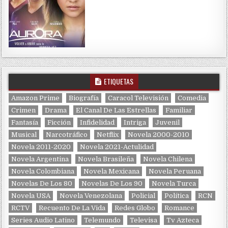
ETIQUETAS
Amazon Prime
Biografía
Caracol Televisión
Comedia
Crimen
Drama
El Canal De Las Estrellas
Familiar
Fantasía
Ficción
Infidelidad
Intriga
Juvenil
Musical
Narcotráfico
Netflix
Novela 2000-2010
Novela 2011-2020
Novela 2021-Actulidad
Novela Argentina
Novela Brasileña
Novela Chilena
Novela Colombiana
Novela Mexicana
Novela Peruana
Novelas De Los 80
Novelas De Los 90
Novela Turca
Novela USA
Novela Venezolana
Policial
Política
RCN
RCTV
Recuento De La Vida
Redes Globo
Romance
Series Audio Latino
Telemundo
Televisa
Tv Azteca