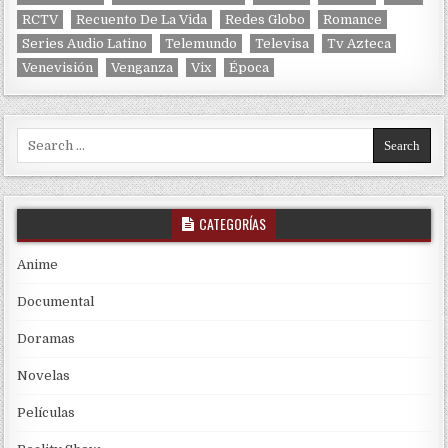
RCTV
Recuento De La Vida
Redes Globo
Romance
Series Audio Latino
Telemundo
Televisa
Tv Azteca
Venevisión
Venganza
Vix
Época
Search for:
CATEGORÍAS
Anime
Documental
Doramas
Novelas
Películas