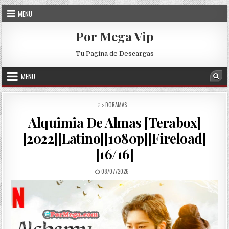
Skip to content
MENU
Por Mega Vip
Tu Pagina de Descargas
MENU
Sea
POSTED IN
DORAMAS
Alquimia De Almas [Terabox]
[2022][Latino][1080p][Fireload]
[16/16]
PUBLISHED DATE:
08/07/2026