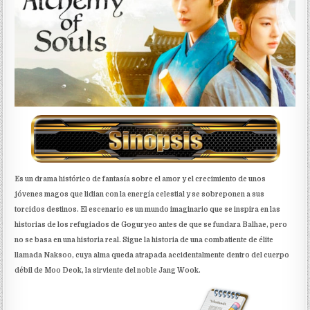
Es un drama histórico de fantasía sobre el amor y el crecimiento de unos
jóvenes magos que lidian con la energía celestial y se sobreponen a sus
torcidos destinos. El escenario es un mundo imaginario que se inspira en las
historias de los refugiados de Goguryeo antes de que se fundara Balhae, pero
no se basa en una historia real. Sigue la historia de una combatiente de élite
llamada Naksoo, cuya alma queda atrapada accidentalmente dentro del cuerpo
débil de Moo Deok, la sirviente del noble Jang Wook.