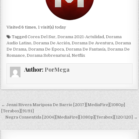
Visited 6 times, 1 visit(s) today
Tagged
Corea Del Sur
,
Dorama 2021-Actulidad
,
Dorama
Audio Latino
,
Dorama De Acción
,
Dorama De Aventura
,
Dorama
De Drama
,
Dorama De Época
,
Dorama De Fantasía
,
Dorama De
Romance
,
Dorama Sobrenatural
,
Netflix
Author:
PorMega
Navegación de entradas
← Jenni Rivera Mariposa De Barrio [2017][MediaFire][1080p]
[Terabox][91/91]
Negra Consentida [2004][MediaFire][1080p][Terabox][120/120] →