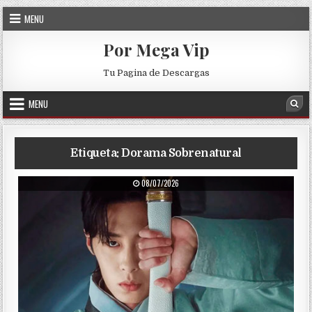
Skip to content
MENU
Por Mega Vip
Tu Pagina de Descargas
MENU
Sea
Etiqueta:
Dorama Sobrenatural
PUBLISHED DATE:
08/07/2026