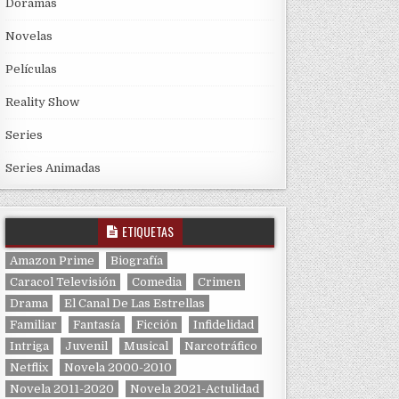
Doramas
Novelas
Películas
Reality Show
Series
Series Animadas
ETIQUETAS
Amazon Prime
Biografía
Caracol Televisión
Comedia
Crimen
Drama
El Canal De Las Estrellas
Familiar
Fantasía
Ficción
Infidelidad
Intriga
Juvenil
Musical
Narcotráfico
Netflix
Novela 2000-2010
Novela 2011-2020
Novela 2021-Actulidad