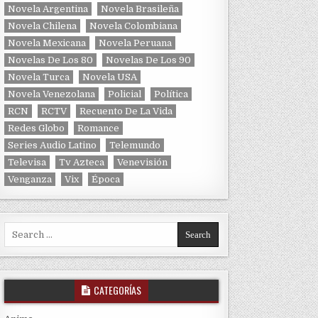
Novela Argentina
Novela Brasileña
Novela Chilena
Novela Colombiana
Novela Mexicana
Novela Peruana
Novelas De Los 80
Novelas De Los 90
Novela Turca
Novela USA
Novela Venezolana
Policial
Política
RCN
RCTV
Recuento De La Vida
Redes Globo
Romance
Series Audio Latino
Telemundo
Televisa
Tv Azteca
Venevisión
Venganza
Vix
Época
Search for:
CATEGORÍAS