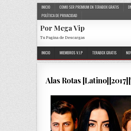
Skip to content
INICIO
COMO SER PREMIUM EN TERABOX GRATIS
D
POLÍTICA DE PRIVACIDAD
Por Mega Vip
Tu Pagina de Descargas
INICIO
MIEMBROS V.I.P
TERABOX GRATIS
NO
Alas Rotas [Latino][2017