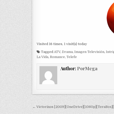
Visited 16 times, 1 visit(s) today
Tagged
ATV
,
Drama
,
Imagen Televisión
,
Intri
La Vida
,
Romance
,
Telefe
Author:
PorMega
Navegación de entradas
← Victorinos [2009][OneDrive][1080p][TeraBox][