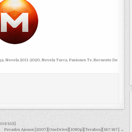
ga
,
Novela 2011-2020
,
Novela Turca
,
Pasiones Tv
,
Recuento De
153/153]
Pecados Ajenos [2007][OneDrive][1080p][Terabox][167/167] →