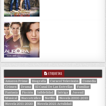
ETIQUETAS
Amazon Prime
Biografía
Caracol Televisión
Comedia
Crimen
Drama
El Canal De Las Estrellas
Familiar
Fantasía
Ficción
Infidelidad
Intriga
Juvenil
Musical
Narcotráfico
Netflix
Novela 2000-2010
Novela 2011-2020
Novela 2021-Actulidad