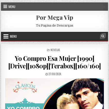
Skip to content
MENU
Por Mega Vip
Tu Pagina de Descargas
MENU
Sea
POSTED IN
NOVELAS
Yo Compro Esa Mujer [1990]
[Drive][1080p][Terabox][160/160]
PUBLISHED DATE:
27/08/2024