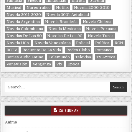
Fantasía
Ficción
Infidelidad
Intriga
Juvenil
Musical
Narcotráfico
Netflix
Novela 2000-2010
Novela 2011-2020
Novela 2021-Actulidad
Novela Argentina
Novela Brasileña
Novela Chilena
Novela Colombiana
Novela Mexicana
Novela Peruana
Novelas De Los 80
Novelas De Los 90
Novela Turca
Novela USA
Novela Venezolana
Policial
Política
RCN
RCTV
Recuento De La Vida
Redes Globo
Romance
Series Audio Latino
Telemundo
Televisa
Tv Azteca
Venevisión
Venganza
Vix
Época
Search for:
CATEGORÍAS
Anime