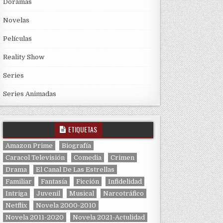
Doramas
Novelas
Películas
Reality Show
Series
Series Animadas
ETIQUETAS
Amazon Prime
Biografía
Caracol Televisión
Comedia
Crimen
Drama
El Canal De Las Estrellas
Familiar
Fantasía
Ficción
Infidelidad
Intriga
Juvenil
Musical
Narcotráfico
Netflix
Novela 2000-2010
Novela 2011-2020
Novela 2021-Actulidad