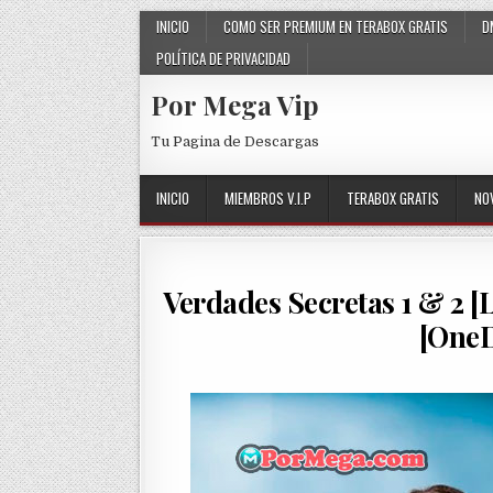
Skip to content
INICIO
COMO SER PREMIUM EN TERABOX GRATIS
D
POLÍTICA DE PRIVACIDAD
Por Mega Vip
Tu Pagina de Descargas
INICIO
MIEMBROS V.I.P
TERABOX GRATIS
NO
Verdades Secretas 1 & 2 [
[OneD