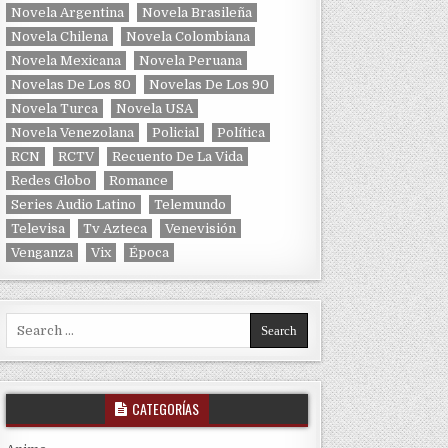
Novela Argentina
Novela Brasileña
Novela Chilena
Novela Colombiana
Novela Mexicana
Novela Peruana
Novelas De Los 80
Novelas De Los 90
Novela Turca
Novela USA
Novela Venezolana
Policial
Política
RCN
RCTV
Recuento De La Vida
Redes Globo
Romance
Series Audio Latino
Telemundo
Televisa
Tv Azteca
Venevisión
Venganza
Vix
Época
Search for:
CATEGORÍAS