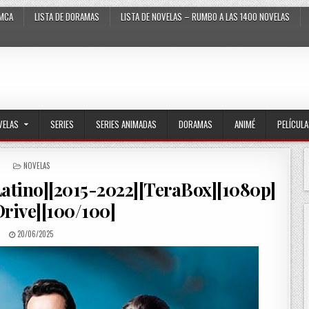
MCA
LISTA DE DORAMAS
LISTA DE NOVELAS – RUMBO A LAS 1400 NOVELAS
VELAS
SERIES
SERIES ANIMADAS
DORAMAS
ANIMÉ
PELÍCUL
POSTED IN
NOVELAS
Latino][2015-2022][TeraBox][1080p]
rive][100/100]
PUBLISHED DATE:
20/06/2025