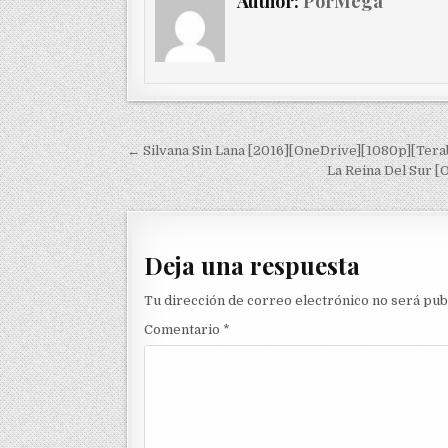
Author:
PorMega
Navegación de entradas
← Silvana Sin Lana [2016][OneDrive][1080p][Terab
La Reina Del Sur 
Deja una respuesta
Tu dirección de correo electrónico no será pub
Comentario
*