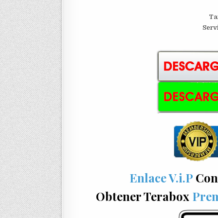
Ta
S
erv
Enlace V.i.P
Con 
Obtener Terabox
Prem