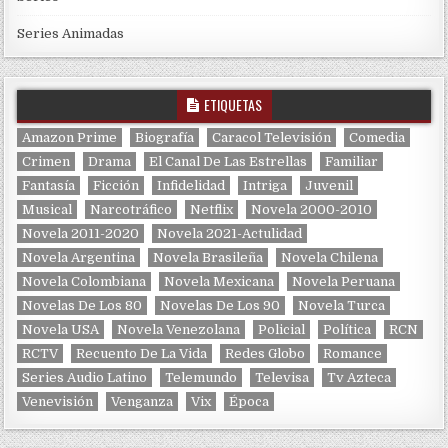
Series Animadas
ETIQUETAS
Amazon Prime
Biografía
Caracol Televisión
Comedia
Crimen
Drama
El Canal De Las Estrellas
Familiar
Fantasía
Ficción
Infidelidad
Intriga
Juvenil
Musical
Narcotráfico
Netflix
Novela 2000-2010
Novela 2011-2020
Novela 2021-Actulidad
Novela Argentina
Novela Brasileña
Novela Chilena
Novela Colombiana
Novela Mexicana
Novela Peruana
Novelas De Los 80
Novelas De Los 90
Novela Turca
Novela USA
Novela Venezolana
Policial
Política
RCN
RCTV
Recuento De La Vida
Redes Globo
Romance
Series Audio Latino
Telemundo
Televisa
Tv Azteca
Venevisión
Venganza
Vix
Época