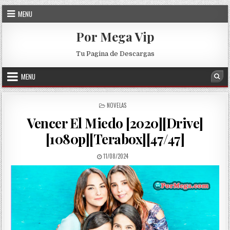
Skip to content
MENU
Por Mega Vip
Tu Pagina de Descargas
MENU
Sea
POSTED IN
NOVELAS
Vencer El Miedo [2020][Drive]
[1080p][Terabox][47/47]
PUBLISHED DATE:
11/08/2024