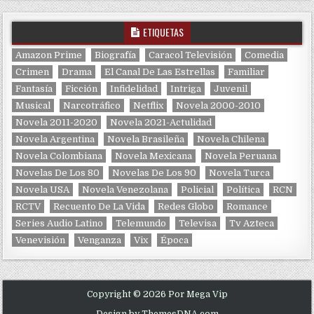
ETIQUETAS
Amazon Prime
Biografía
Caracol Televisión
Comedia
Crimen
Drama
El Canal De Las Estrellas
Familiar
Fantasía
Ficción
Infidelidad
Intriga
Juvenil
Musical
Narcotráfico
Netflix
Novela 2000-2010
Novela 2011-2020
Novela 2021-Actulidad
Novela Argentina
Novela Brasileña
Novela Chilena
Novela Colombiana
Novela Mexicana
Novela Peruana
Novelas De Los 80
Novelas De Los 90
Novela Turca
Novela USA
Novela Venezolana
Policial
Política
RCN
RCTV
Recuento De La Vida
Redes Globo
Romance
Series Audio Latino
Telemundo
Televisa
Tv Azteca
Venevisión
Venganza
Vix
Época
Copyright © 2026 Por Mega Vip