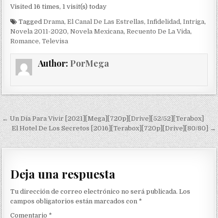
Visited 16 times, 1 visit(s) today
Tagged
Drama
,
El Canal De Las Estrellas
,
Infidelidad
,
Intriga
,
Novela 2011-2020
,
Novela Mexicana
,
Recuento De La Vida
,
Romance
,
Televisa
Author:
PorMega
Navegación de entradas
← Un Día Para Vivir [2021][Mega][720p][Drive][52/52][Terabox]
El Hotel De Los Secretos [2016][Terabox][720p][Drive][80/80] →
Deja una respuesta
Tu dirección de correo electrónico no será publicada.
Los
campos obligatorios están marcados con
*
Comentario
*