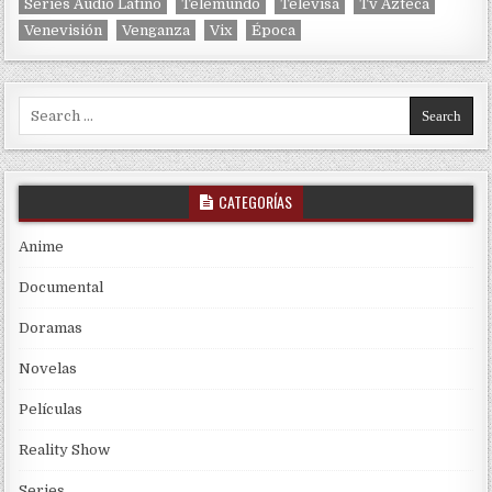
Series Audio Latino
Telemundo
Televisa
Tv Azteca
Venevisión
Venganza
Vix
Época
Search for:
CATEGORÍAS
Anime
Documental
Doramas
Novelas
Películas
Reality Show
Series