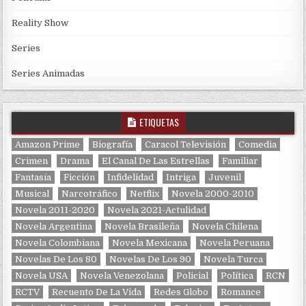
Reality Show
Series
Series Animadas
ETIQUETAS
Amazon Prime
Biografía
Caracol Televisión
Comedia
Crimen
Drama
El Canal De Las Estrellas
Familiar
Fantasía
Ficción
Infidelidad
Intriga
Juvenil
Musical
Narcotráfico
Netflix
Novela 2000-2010
Novela 2011-2020
Novela 2021-Actulidad
Novela Argentina
Novela Brasileña
Novela Chilena
Novela Colombiana
Novela Mexicana
Novela Peruana
Novelas De Los 80
Novelas De Los 90
Novela Turca
Novela USA
Novela Venezolana
Policial
Política
RCN
RCTV
Recuento De La Vida
Redes Globo
Romance