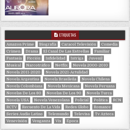
ETIQUETAS
Amazon Prime
Biografía
Caracol Televisión
Comedia
Crimen
Drama
El Canal De Las Estrellas
Familiar
Fantasía
Ficción
Infidelidad
Intriga
Juvenil
Musical
Narcotráfico
Netflix
Novela 2000-2010
Novela 2011-2020
Novela 2021-Actulidad
Novela Argentina
Novela Brasileña
Novela Chilena
Novela Colombiana
Novela Mexicana
Novela Peruana
Novelas De Los 80
Novelas De Los 90
Novela Turca
Novela USA
Novela Venezolana
Policial
Política
RCN
RCTV
Recuento De La Vida
Redes Globo
Romance
Series Audio Latino
Telemundo
Televisa
Tv Azteca
Venevisión
Venganza
Vix
Época