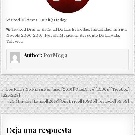
Visited 38 times, 1 visit(s) today
Tagged
Drama
,
El Canal De Las Estrellas
,
Infidelidad
,
Intriga
,
Novela 2000-2010
,
Novela Mexicana
,
Recuento De La Vida
,
Televisa
Author:
PorMega
Navegación de entradas
← Los Ricos No Piden Permiso [2016][OneDrive][1080p][Terabox]
[225/225]
20 Minutos [Latino][2013][OneDrive][1080p][Terabox][59/59] →
Deja una respuesta