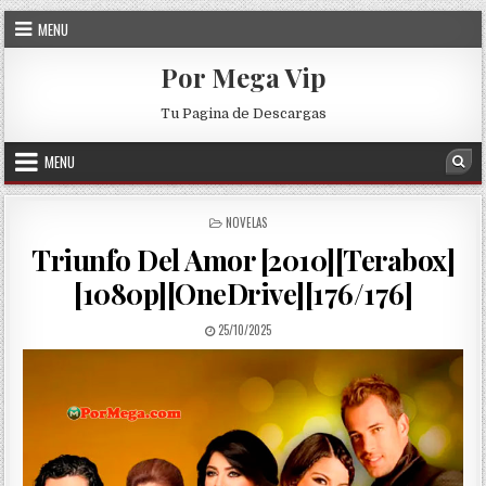
Skip to content
MENU
Por Mega Vip
Tu Pagina de Descargas
MENU
Sea
POSTED IN
NOVELAS
Triunfo Del Amor [2010][Terabox]
[1080p][OneDrive][176/176]
PUBLISHED DATE:
25/10/2025