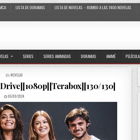
MCA
LISTA DE DORAMAS
LISTA DE NOVELAS – RUMBO A LAS 1400 NOVELAS
VELAS
SERIES
SERIES ANIMADAS
DORAMAS
ANIMÉ
PELÍCUL
POSTED IN
NOVELAS
[Drive][1080p][Terabox][130/130]
PUBLISHED DATE:
05/09/2024