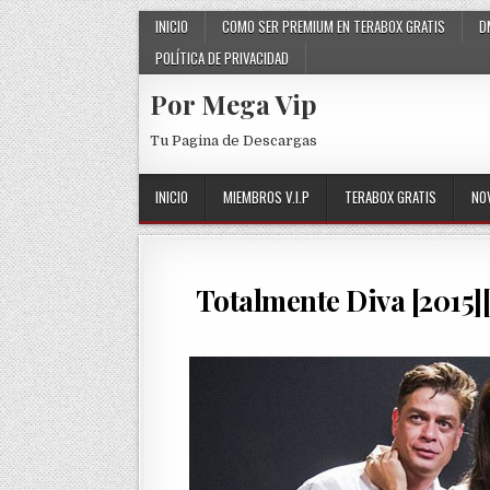
Skip to content
INICIO
COMO SER PREMIUM EN TERABOX GRATIS
D
POLÍTICA DE PRIVACIDAD
Por Mega Vip
Tu Pagina de Descargas
INICIO
MIEMBROS V.I.P
TERABOX GRATIS
NO
Totalmente Diva [2015]