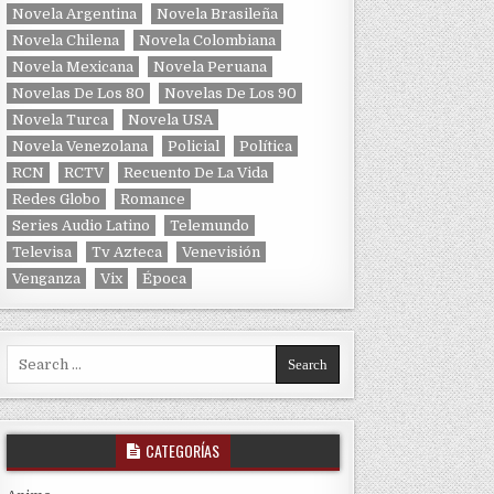
Novela Argentina
Novela Brasileña
Novela Chilena
Novela Colombiana
Novela Mexicana
Novela Peruana
Novelas De Los 80
Novelas De Los 90
Novela Turca
Novela USA
Novela Venezolana
Policial
Política
RCN
RCTV
Recuento De La Vida
Redes Globo
Romance
Series Audio Latino
Telemundo
Televisa
Tv Azteca
Venevisión
Venganza
Vix
Época
Search for:
CATEGORÍAS