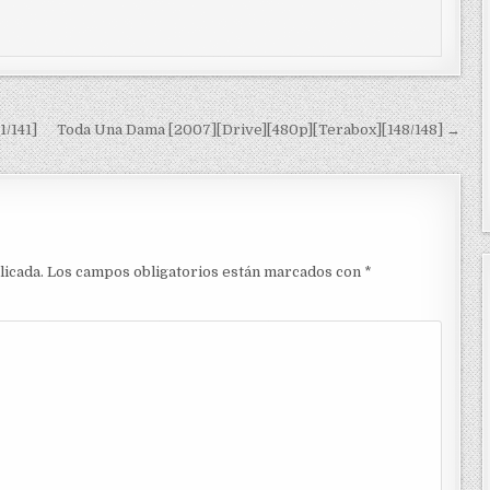
1/141]
Toda Una Dama [2007][Drive][480p][Terabox][148/148] →
licada.
Los campos obligatorios están marcados con
*