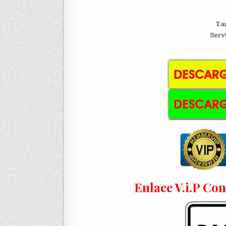
Ta
Serv
Enlace V.i.P Co