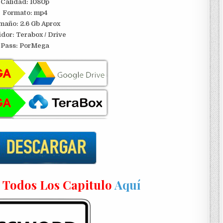
Calidad: 1080p
Formato: mp4
maño: 2.6 Gb Aprox
idor:
Terabox / Drive
Pass: PorMega
n Todos Los Capitulo
Aquí