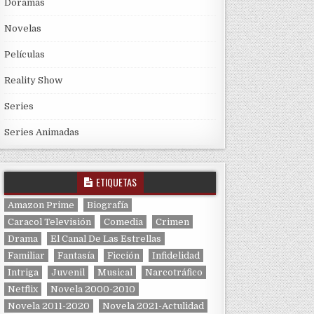
Doramas
Novelas
Películas
Reality Show
Series
Series Animadas
ETIQUETAS
Amazon Prime
Biografía
Caracol Televisión
Comedia
Crimen
Drama
El Canal De Las Estrellas
Familiar
Fantasía
Ficción
Infidelidad
Intriga
Juvenil
Musical
Narcotráfico
Netflix
Novela 2000-2010
Novela 2011-2020
Novela 2021-Actulidad