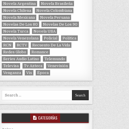
Novela Argentina
Novela Brasileña
Novela Chilena
Novela Colombiana
Novela Mexicana
Novela Peruana
Novelas De Los 80
Novelas De Los 90
Novela Turca
Novela USA
Novela Venezolana
Policial
Política
RCN
RCTV
Recuento De La Vida
Redes Globo
Romance
Series Audio Latino
Telemundo
Televisa
Tv Azteca
Venevisión
Venganza
Vix
Época
Search for:
CATEGORÍAS