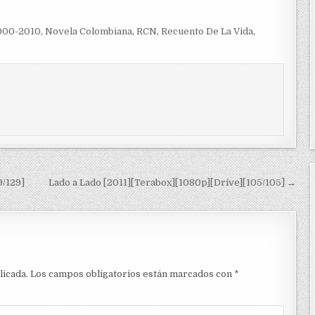
000-2010
,
Novela Colombiana
,
RCN
,
Recuento De La Vida
,
9/129]
Lado a Lado [2011][Terabox][1080p][Drive][105/105] →
licada.
Los campos obligatorios están marcados con
*