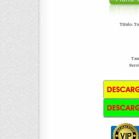
Titulo: T
Tam
Serv