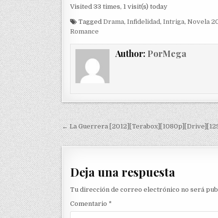
Visited 33 times, 1 visit(s) today
Tagged
Drama
,
Infidelidad
,
Intriga
,
Novela 2
Romance
Author:
PorMega
Navegación de entradas
← La Guerrera [2012][Terabox][1080p][Drive][12
Deja una respuesta
Tu dirección de correo electrónico no será pub
Comentario
*