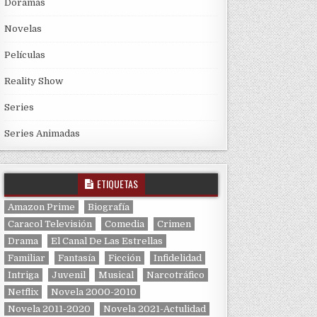
Doramas
Novelas
Películas
Reality Show
Series
Series Animadas
ETIQUETAS
Amazon Prime
Biografía
Caracol Televisión
Comedia
Crimen
Drama
El Canal De Las Estrellas
Familiar
Fantasía
Ficción
Infidelidad
Intriga
Juvenil
Musical
Narcotráfico
Netflix
Novela 2000-2010
Novela 2011-2020
Novela 2021-Actulidad