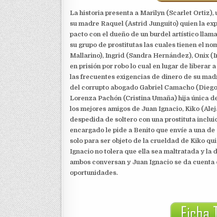
La historia presenta a Marilyn (Scarlet Ortiz)
su madre Raquel (Astrid Junguito) quien la ex
pacto con el dueño de un burdel artístico llam
su grupo de prostitutas las cuales tienen el no
Mallarino), Ingrid (Sandra Hernández), Onix (I
en prisión por robo lo cual en lugar de liberar 
las frecuentes exigencias de dinero de su madr
del corrupto abogado Gabriel Camacho (Diego T
Lorenza Pachón (Cristina Umaña) hija única de 
los mejores amigos de Juan Ignacio, Kiko (Al
despedida de soltero con una prostituta incluida
encargado le pide a Benito que envíe a una de s
solo para ser objeto de la crueldad de Kiko qu
Ignacio no tolera que ella sea maltratada y la
ambos conversan y Juan Ignacio se da cuenta de
oportunidades.