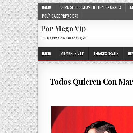
Skip to content
INICIO
COMO SER PREMIUM EN TERABOX GRATIS
D
POLÍTICA DE PRIVACIDAD
Por Mega Vip
Tu Pagina de Descargas
INICIO
MIEMBROS V.I.P
TERABOX GRATIS
NO
Todos Quieren Con Mari