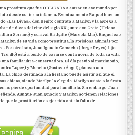
, una prostituta que fue OBLIGADA a entrar en ese mundo por
plotó desde su tierna infancia. Eventualmente Raquel hace un
ado «Las Divas», don Benito contrata a Marilyn y la agrega a
mbre de divas del cine del siglo XX, junto con Greta (Helena
ndhira Serrano) y su rival Bridgitte (Marcela Mar). Raquel cae
a Marilyn de su vida como prostituta, la aprisiona aún más por
e. Por otro lado, Juan Ignacio Camacho (Jorge Reyes), hijo
rujillo) está a punto de casarse con la novia de toda su vida
una familia ultra-conservadora. El día previo al matrimonio,
ejandro López) y Moncho (Gustavo Ángel) planean una
. La chica destinada a la fiesta no puede asistir así que el
us chicas, siendo Marilyn la elegida. Marilyn asiste a la fiesta
ien no pierde oportunidad para humillarla. Sin embargo, Juan
 defiende. Aunque Juan Ignacio y Marilyn no tienen relaciones,
 que la prostitución es ejercida ante la falta de