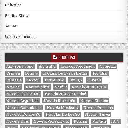
Películas
Reality Show
Series
Series Animadas
ETIQUETAS
Amazon Prime
Biografía
Caracol Televisión
Comedia
Crimen
Drama
El Canal De Las Estrellas
Familiar
Fantasía
Ficción
Infidelidad
Intriga
Juvenil
Musical
Narcotráfico
Netflix
Novela 2000-2010
Novela 2011-2020
Novela 2021-Actulidad
Novela Argentina
Novela Brasileña
Novela Chilena
Novela Colombiana
Novela Mexicana
Novela Peruana
Novelas De Los 80
Novelas De Los 90
Novela Turca
Novela USA
Novela Venezolana
Policial
Política
RCN