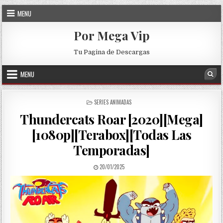
Skip to content
MENU
Por Mega Vip
Tu Pagina de Descargas
MENU
Sea
POSTED IN
SERIES ANIMADAS
Thundercats Roar [2020][Mega]
[1080p][Terabox][Todas Las
Temporadas]
PUBLISHED DATE:
20/01/2025