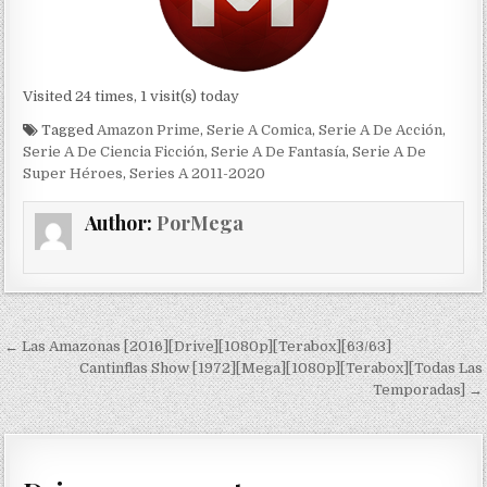
Visited 24 times, 1 visit(s) today
Tagged
Amazon Prime
,
Serie A Comica
,
Serie A De Acción
,
Serie A De Ciencia Ficción
,
Serie A De Fantasía
,
Serie A De
Super Héroes
,
Series A 2011-2020
Author:
PorMega
Navegación de entradas
← Las Amazonas [2016][Drive][1080p][Terabox][63/63]
Cantinflas Show [1972][Mega][1080p][Terabox][Todas Las
Temporadas] →