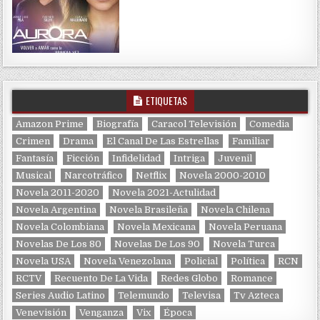
ETIQUETAS
Amazon Prime
Biografía
Caracol Televisión
Comedia
Crimen
Drama
El Canal De Las Estrellas
Familiar
Fantasía
Ficción
Infidelidad
Intriga
Juvenil
Musical
Narcotráfico
Netflix
Novela 2000-2010
Novela 2011-2020
Novela 2021-Actulidad
Novela Argentina
Novela Brasileña
Novela Chilena
Novela Colombiana
Novela Mexicana
Novela Peruana
Novelas De Los 80
Novelas De Los 90
Novela Turca
Novela USA
Novela Venezolana
Policial
Política
RCN
RCTV
Recuento De La Vida
Redes Globo
Romance
Series Audio Latino
Telemundo
Televisa
Tv Azteca
Venevisión
Venganza
Vix
Época