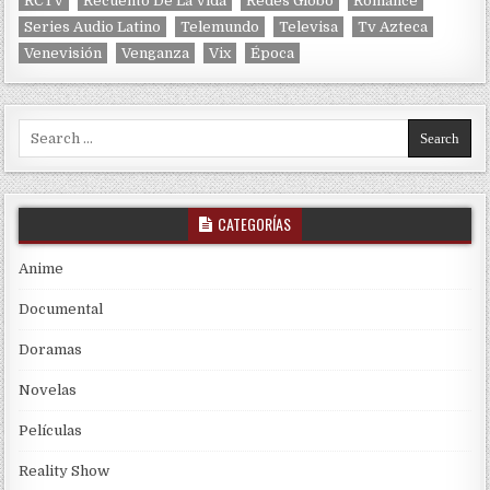
RCTV
Recuento De La Vida
Redes Globo
Romance
Series Audio Latino
Telemundo
Televisa
Tv Azteca
Venevisión
Venganza
Vix
Época
Search for:
CATEGORÍAS
Anime
Documental
Doramas
Novelas
Películas
Reality Show