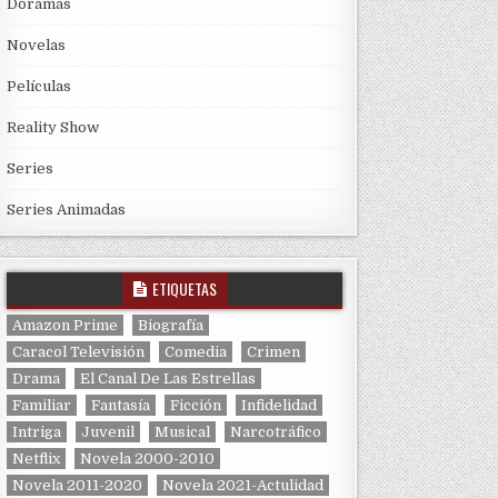
Doramas
Novelas
Películas
Reality Show
Series
Series Animadas
ETIQUETAS
Amazon Prime
Biografía
Caracol Televisión
Comedia
Crimen
Drama
El Canal De Las Estrellas
Familiar
Fantasía
Ficción
Infidelidad
Intriga
Juvenil
Musical
Narcotráfico
Netflix
Novela 2000-2010
Novela 2011-2020
Novela 2021-Actulidad