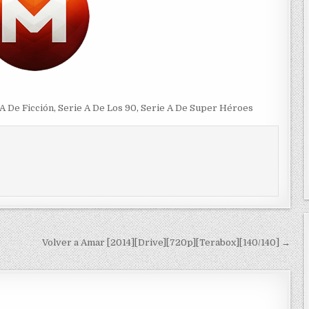
A De Ficción
,
Serie A De Los 90
,
Serie A De Super Héroes
Volver a Amar [2014][Drive][720p][Terabox][140/140] →