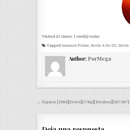
Visited 25 times, 1 visit(s) today
Tagged
Amazon Prime
,
Serie A De DC
,
Serie 
Author:
PorMega
Navegación de entradas
← Topacio [1984][Drive][576p][Terabox][187/187]
Deja una respuesta