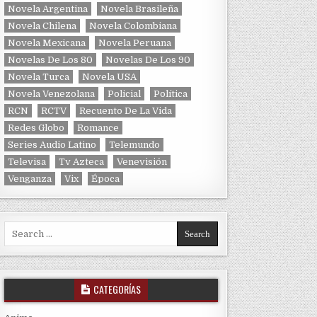
Novela Argentina
Novela Brasileña
Novela Chilena
Novela Colombiana
Novela Mexicana
Novela Peruana
Novelas De Los 80
Novelas De Los 90
Novela Turca
Novela USA
Novela Venezolana
Policial
Política
RCN
RCTV
Recuento De La Vida
Redes Globo
Romance
Series Audio Latino
Telemundo
Televisa
Tv Azteca
Venevisión
Venganza
Vix
Época
Search for:
CATEGORÍAS