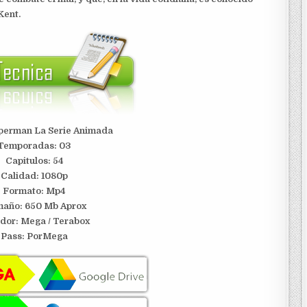
Kent.
uperman La Serie Animada
Temporadas: 03
Capitulos: 54
Calidad: 1080p
Formato: Mp4
año: 650 Mb Aprox
idor:
Mega /
Terabox
Pass: PorMega