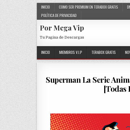
Skip to content
INICIO
COMO SER PREMIUM EN TERABOX GRATIS
D
POLÍTICA DE PRIVACIDAD
Por Mega Vip
Tu Pagina de Descargas
INICIO
MIEMBROS V.I.P
TERABOX GRATIS
NO
Superman La Serie Anima
[Todas 