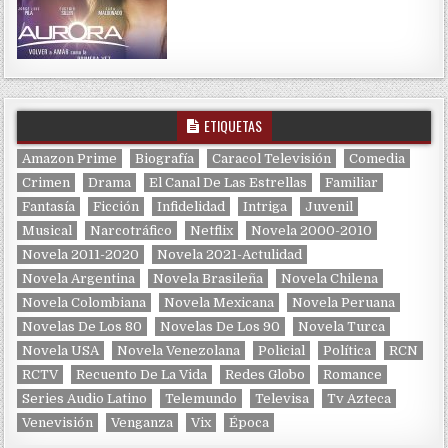
ETIQUETAS
Amazon Prime
Biografía
Caracol Televisión
Comedia
Crimen
Drama
El Canal De Las Estrellas
Familiar
Fantasía
Ficción
Infidelidad
Intriga
Juvenil
Musical
Narcotráfico
Netflix
Novela 2000-2010
Novela 2011-2020
Novela 2021-Actulidad
Novela Argentina
Novela Brasileña
Novela Chilena
Novela Colombiana
Novela Mexicana
Novela Peruana
Novelas De Los 80
Novelas De Los 90
Novela Turca
Novela USA
Novela Venezolana
Policial
Política
RCN
RCTV
Recuento De La Vida
Redes Globo
Romance
Series Audio Latino
Telemundo
Televisa
Tv Azteca
Venevisión
Venganza
Vix
Época