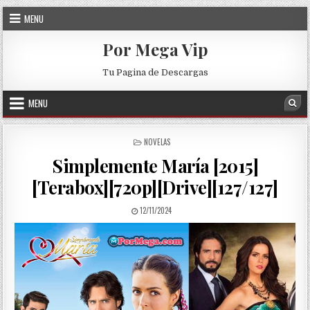
Skip to content
MENU
Por Mega Vip
Tu Pagina de Descargas
MENU
Sea
POSTED IN
NOVELAS
Simplemente María [2015]
[Terabox][720p][Drive][127/127]
PUBLISHED DATE:
12/11/2024