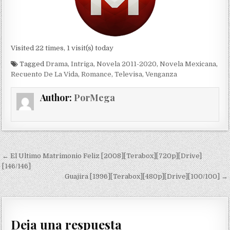
Visited 22 times, 1 visit(s) today
Tagged
Drama
,
Intriga
,
Novela 2011-2020
,
Novela Mexicana
,
Recuento De La Vida
,
Romance
,
Televisa
,
Venganza
Author:
PorMega
Navegación de entradas
← El Ultimo Matrimonio Feliz [2008][Terabox][720p][Drive]
[146/146]
Guajira [1996][Terabox][480p][Drive][100/100] →
Deja una respuesta