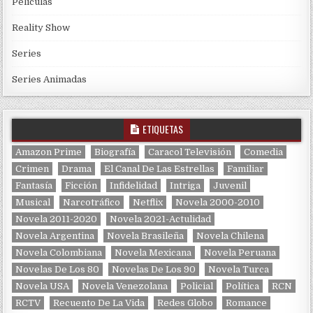
Películas
Reality Show
Series
Series Animadas
ETIQUETAS
Amazon Prime
Biografía
Caracol Televisión
Comedia
Crimen
Drama
El Canal De Las Estrellas
Familiar
Fantasía
Ficción
Infidelidad
Intriga
Juvenil
Musical
Narcotráfico
Netflix
Novela 2000-2010
Novela 2011-2020
Novela 2021-Actulidad
Novela Argentina
Novela Brasileña
Novela Chilena
Novela Colombiana
Novela Mexicana
Novela Peruana
Novelas De Los 80
Novelas De Los 90
Novela Turca
Novela USA
Novela Venezolana
Policial
Política
RCN
RCTV
Recuento De La Vida
Redes Globo
Romance