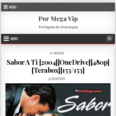
Skip to content
MENU
Por Mega Vip
Tu Pagina de Descargas
MENU
Sea
POSTED IN
NOVELAS
Sabor A Ti [2004][OneDrive][480p]
[Terabox][153/153]
PUBLISHED DATE:
28/08/2025