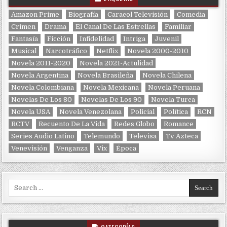
Amazon Prime
Biografía
Caracol Televisión
Comedia
Crimen
Drama
El Canal De Las Estrellas
Familiar
Fantasía
Ficción
Infidelidad
Intriga
Juvenil
Musical
Narcotráfico
Netflix
Novela 2000-2010
Novela 2011-2020
Novela 2021-Actulidad
Novela Argentina
Novela Brasileña
Novela Chilena
Novela Colombiana
Novela Mexicana
Novela Peruana
Novelas De Los 80
Novelas De Los 90
Novela Turca
Novela USA
Novela Venezolana
Policial
Política
RCN
RCTV
Recuento De La Vida
Redes Globo
Romance
Series Audio Latino
Telemundo
Televisa
Tv Azteca
Venevisión
Venganza
Vix
Época
Search for: