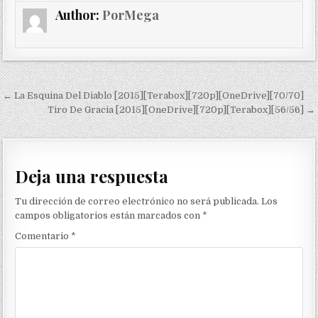
Author:
PorMega
Navegación de entradas
← La Esquina Del Diablo [2015][Terabox][720p][OneDrive][70/70]
Tiro De Gracia [2015][OneDrive][720p][Terabox][56/56] →
Deja una respuesta
Tu dirección de correo electrónico no será publicada.
Los
campos obligatorios están marcados con
*
Comentario
*