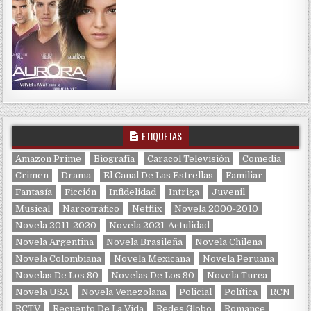
ETIQUETAS
Amazon Prime
Biografía
Caracol Televisión
Comedia
Crimen
Drama
El Canal De Las Estrellas
Familiar
Fantasía
Ficción
Infidelidad
Intriga
Juvenil
Musical
Narcotráfico
Netflix
Novela 2000-2010
Novela 2011-2020
Novela 2021-Actulidad
Novela Argentina
Novela Brasileña
Novela Chilena
Novela Colombiana
Novela Mexicana
Novela Peruana
Novelas De Los 80
Novelas De Los 90
Novela Turca
Novela USA
Novela Venezolana
Policial
Política
RCN
RCTV
Recuento De La Vida
Redes Globo
Romance