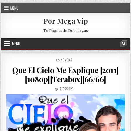
Skip to content
MENU
Por Mega Vip
Tu Pagina de Descargas
MENU
Sea
POSTED IN
NOVELAS
Que El Cielo Me Explique [2011]
[1080p][Terabox][66/66]
PUBLISHED DATE:
17/05/2026