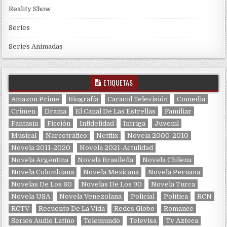
Reality Show
Series
Series Animadas
ETIQUETAS
Amazon Prime
Biografía
Caracol Televisión
Comedia
Crimen
Drama
El Canal De Las Estrellas
Familiar
Fantasía
Ficción
Infidelidad
Intriga
Juvenil
Musical
Narcotráfico
Netflix
Novela 2000-2010
Novela 2011-2020
Novela 2021-Actulidad
Novela Argentina
Novela Brasileña
Novela Chilena
Novela Colombiana
Novela Mexicana
Novela Peruana
Novelas De Los 80
Novelas De Los 90
Novela Turca
Novela USA
Novela Venezolana
Policial
Política
RCN
RCTV
Recuento De La Vida
Redes Globo
Romance
Series Audio Latino
Telemundo
Televisa
Tv Azteca