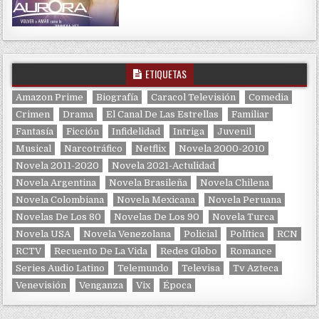
ETIQUETAS
Amazon Prime
Biografía
Caracol Televisión
Comedia
Crimen
Drama
El Canal De Las Estrellas
Familiar
Fantasía
Ficción
Infidelidad
Intriga
Juvenil
Musical
Narcotráfico
Netflix
Novela 2000-2010
Novela 2011-2020
Novela 2021-Actulidad
Novela Argentina
Novela Brasileña
Novela Chilena
Novela Colombiana
Novela Mexicana
Novela Peruana
Novelas De Los 80
Novelas De Los 90
Novela Turca
Novela USA
Novela Venezolana
Policial
Política
RCN
RCTV
Recuento De La Vida
Redes Globo
Romance
Series Audio Latino
Telemundo
Televisa
Tv Azteca
Venevisión
Venganza
Vix
Época