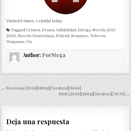
Visited 8 times, 1 visit(s) today
Tagged
Crimen
,
Drama
,
Infidelidad
,
Intriga
,
Novela 2011-
2020
,
Novela Venezolana
,
Policial
,
Romance
,
Televen
,
Venganza
,
Vix
Author:
PorMega
Navegación de entradas
← Preciosas [2016][480p][Terabox][94/94]
BKN [2004][480p][Terabox][76/76] →
Deja una respuesta