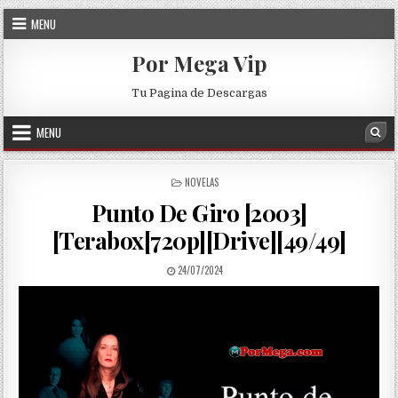
Skip to content
MENU
Por Mega Vip
Tu Pagina de Descargas
MENU
Sea
POSTED IN
NOVELAS
Punto De Giro [2003]
[Terabox[720p][Drive][49/49]
PUBLISHED DATE:
24/07/2024