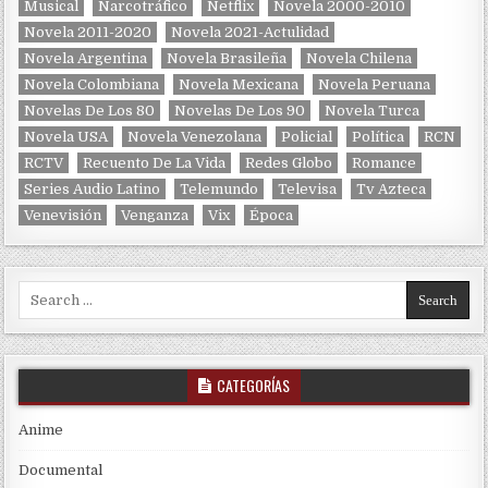
Musical
Narcotráfico
Netflix
Novela 2000-2010
Novela 2011-2020
Novela 2021-Actulidad
Novela Argentina
Novela Brasileña
Novela Chilena
Novela Colombiana
Novela Mexicana
Novela Peruana
Novelas De Los 80
Novelas De Los 90
Novela Turca
Novela USA
Novela Venezolana
Policial
Política
RCN
RCTV
Recuento De La Vida
Redes Globo
Romance
Series Audio Latino
Telemundo
Televisa
Tv Azteca
Venevisión
Venganza
Vix
Época
Search for:
CATEGORÍAS
Anime
Documental