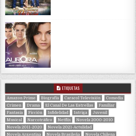
ETIQUETAS
Amazon Prime
Biografía
Caracol Televisión
Comedia
Crimen
Drama
El Canal De Las Estrellas
Familiar
Fantasía
Ficción
Infidelidad
Intriga
Juvenil
Musical
Narcotráfico
Netflix
Novela 2000-2010
Novela 2011-2020
Novela 2021-Actulidad
Novela Argentina
Novela Brasileña
Novela Chilena