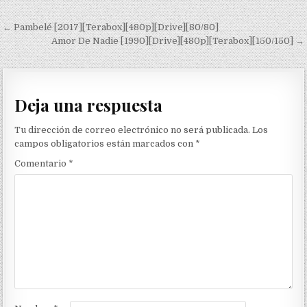
Navegación de entradas
← Pambelé [2017][Terabox][480p][Drive][80/80]
Amor De Nadie [1990][Drive][480p][Terabox][150/150] →
Deja una respuesta
Tu dirección de correo electrónico no será publicada.
Los
campos obligatorios están marcados con
*
Comentario
*