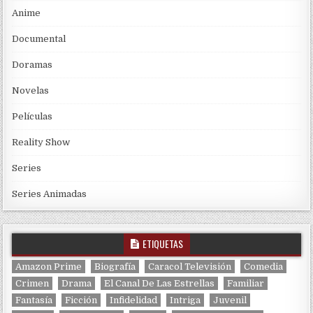
Anime
Documental
Doramas
Novelas
Películas
Reality Show
Series
Series Animadas
ETIQUETAS
Amazon Prime
Biografía
Caracol Televisión
Comedia
Crimen
Drama
El Canal De Las Estrellas
Familiar
Fantasía
Ficción
Infidelidad
Intriga
Juvenil