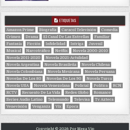
ETIQUETAS
Amazon Prime
Biografía
Caracol Televisión
Comedia
Crimen
Drama
El Canal De Las Estrellas
Familiar
Fantasía
Ficción
Infidelidad
Intriga
Juvenil
Musical
Narcotráfico
Netflix
Novela 2000-2010
Novela 2011-2020
Novela 2021-Actulidad
Novela Argentina
Novela Brasileña
Novela Chilena
Novela Colombiana
Novela Mexicana
Novela Peruana
Novelas De Los 80
Novelas De Los 90
Novela Turca
Novela USA
Novela Venezolana
Policial
Política
RCN
RCTV
Recuento De La Vida
Redes Globo
Romance
Series Audio Latino
Telemundo
Televisa
Tv Azteca
Venevisión
Venganza
Vix
Época
Copyright © 2026 Por Mega Vip