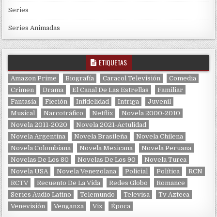
Series
Series Animadas
ETIQUETAS
Amazon Prime
Biografía
Caracol Televisión
Comedia
Crimen
Drama
El Canal De Las Estrellas
Familiar
Fantasía
Ficción
Infidelidad
Intriga
Juvenil
Musical
Narcotráfico
Netflix
Novela 2000-2010
Novela 2011-2020
Novela 2021-Actulidad
Novela Argentina
Novela Brasileña
Novela Chilena
Novela Colombiana
Novela Mexicana
Novela Peruana
Novelas De Los 80
Novelas De Los 90
Novela Turca
Novela USA
Novela Venezolana
Policial
Política
RCN
RCTV
Recuento De La Vida
Redes Globo
Romance
Series Audio Latino
Telemundo
Televisa
Tv Azteca
Venevisión
Venganza
Vix
Época