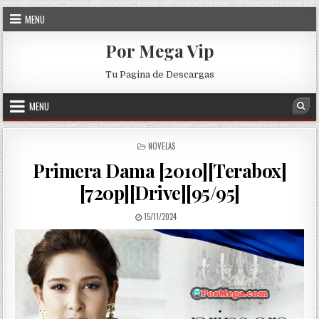
Skip to content
MENU
Por Mega Vip
Tu Pagina de Descargas
MENU
Sea
POSTED IN
NOVELAS
Primera Dama [2010][Terabox]
[720p][Drive][95/95]
PUBLISHED DATE:
15/11/2024