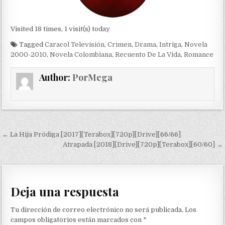
Visited 18 times, 1 visit(s) today
Tagged
Caracol Televisión
,
Crimen
,
Drama
,
Intriga
,
Novela
2000-2010
,
Novela Colombiana
,
Recuento De La Vida
,
Romance
Author:
PorMega
Navegación de entradas
← La Hija Pródiga [2017][Terabox][720p][Drive][66/66]
Atrapada [2018][Drive][720p][Terabox][60/60] →
Deja una respuesta
Tu dirección de correo electrónico no será publicada.
Los
campos obligatorios están marcados con
*