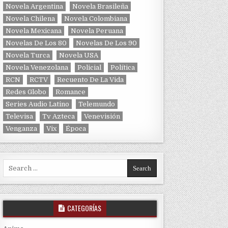
Novela Argentina
Novela Brasileña
Novela Chilena
Novela Colombiana
Novela Mexicana
Novela Peruana
Novelas De Los 80
Novelas De Los 90
Novela Turca
Novela USA
Novela Venezolana
Policial
Política
RCN
RCTV
Recuento De La Vida
Redes Globo
Romance
Series Audio Latino
Telemundo
Televisa
Tv Azteca
Venevisión
Venganza
Vix
Época
Search for:
CATEGORÍAS