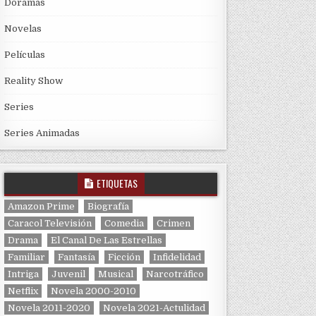
Doramas
Novelas
Películas
Reality Show
Series
Series Animadas
ETIQUETAS
Amazon Prime
Biografía
Caracol Televisión
Comedia
Crimen
Drama
El Canal De Las Estrellas
Familiar
Fantasía
Ficción
Infidelidad
Intriga
Juvenil
Musical
Narcotráfico
Netflix
Novela 2000-2010
Novela 2011-2020
Novela 2021-Actulidad