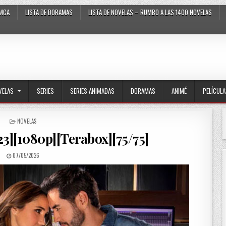
MCA
LISTA DE DORAMAS
LISTA DE NOVELAS – RUMBO A LAS 1400 NOVELAS
VELAS
SERIES
SERIES ANIMADAS
DORAMAS
ANIMÉ
PELÍCUL
POSTED IN
NOVELAS
23][1080p][Terabox][75/75]
PUBLISHED DATE:
07/05/2026