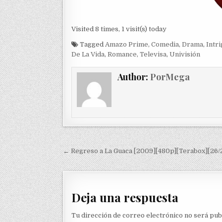
Visited 8 times, 1 visit(s) today
Tagged
Amazo Prime
,
Comedia
,
Drama
,
Intri
De La Vida
,
Romance
,
Televisa
,
Univisión
Author:
PorMega
Navegación de entradas
← Regreso a La Guaca [2009][480p][Terabox][26/
Deja una respuesta
Tu dirección de correo electrónico no será pub