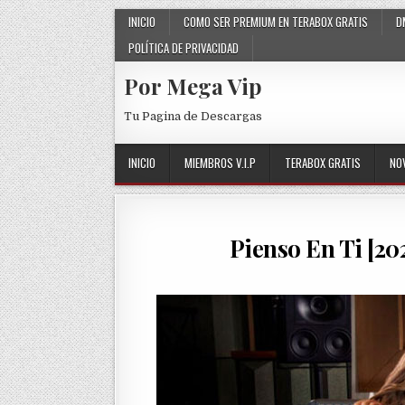
Skip to content
INICIO
COMO SER PREMIUM EN TERABOX GRATIS
D
POLÍTICA DE PRIVACIDAD
Por Mega Vip
Tu Pagina de Descargas
INICIO
MIEMBROS V.I.P
TERABOX GRATIS
NO
Pienso En Ti [20