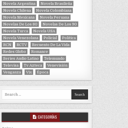
Novela Argentina
Novela Brasileña
Novela Chilena
Novela Colombiana
Novela Mexicana
Novela Peruana
Novelas De Los 80
Novelas De Los 90
Novela Turca
Novela USA
Novela Venezolana
Policial
Política
RCN
RCTV
Recuento De La Vida
Redes Globo
Romance
Series Audio Latino
Telemundo
Televisa
Tv Azteca
Venevisión
Venganza
Vix
Época
Search for:
CATEGORÍAS