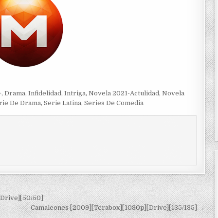
+
,
Drama
,
Infidelidad
,
Intriga
,
Novela 2021-Actulidad
,
Novela
rie De Drama
,
Serie Latina
,
Series De Comedia
[Drive][50/50]
Camaleones [2009][Terabox][1080p][Drive][135/135] →