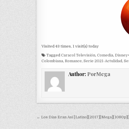
Visited 43 times, 1 visit(s) today
Tagged
Caracol Televisión
,
Comedia
,
Disney
Colombiana
,
Romance
,
Serie 2021-Actulidad
,
Se
Author:
PorMega
Navegación de entradas
← Los Días Eran Así [Latino][2017][Mega][1080p]