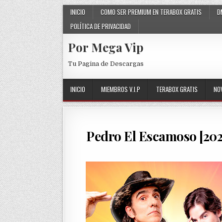
Skip to content
INICIO
COMO SER PREMIUM EN TERABOX GRATIS
D
POLÍTICA DE PRIVACIDAD
Por Mega Vip
Tu Pagina de Descargas
INICIO
MIEMBROS V.I.P
TERABOX GRATIS
NO
Pedro El Escamoso [202