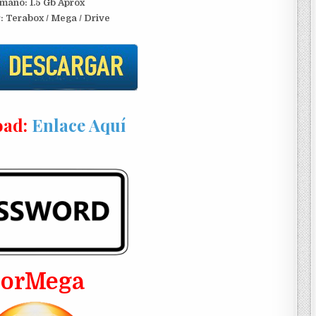
maño: 1.5 Gb Aprox
: Terabox / Mega / Drive
ad:
Enlace Aquí
PorMega