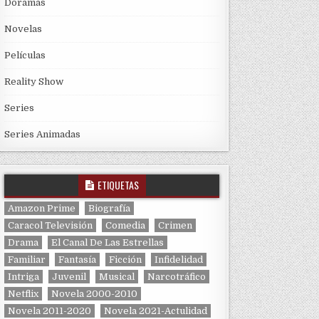
Doramas
Novelas
Películas
Reality Show
Series
Series Animadas
ETIQUETAS
Amazon Prime
Biografía
Caracol Televisión
Comedia
Crimen
Drama
El Canal De Las Estrellas
Familiar
Fantasía
Ficción
Infidelidad
Intriga
Juvenil
Musical
Narcotráfico
Netflix
Novela 2000-2010
Novela 2011-2020
Novela 2021-Actulidad