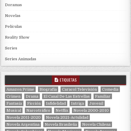
Doramas
Novelas
Películas
Reality Show
Series
Series Animadas
ETIQUETAS
Amazon Prime
Biografía
Caracol Televisión
Comedia
Crimen
Drama
El Canal De Las Estrellas
Familiar
Fantasía
Ficción
Infidelidad
Intriga
Juvenil
Musical
Narcotráfico
Netflix
Novela 2000-2010
Novela 2011-2020
Novela 2021-Actulidad
Novela Argentina
Novela Brasileña
Novela Chilena