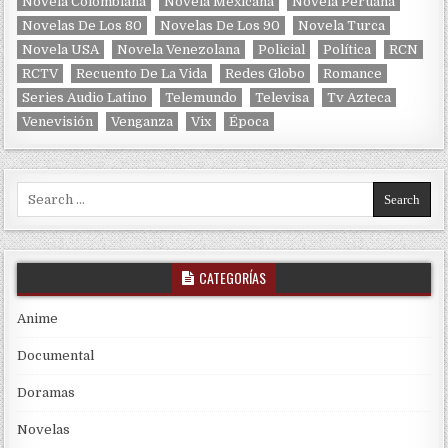
Novela Colombiana
Novela Mexicana
Novela Peruana
Novelas De Los 80
Novelas De Los 90
Novela Turca
Novela USA
Novela Venezolana
Policial
Política
RCN
RCTV
Recuento De La Vida
Redes Globo
Romance
Series Audio Latino
Telemundo
Televisa
Tv Azteca
Venevisión
Venganza
Vix
Época
Search for:
CATEGORÍAS
Anime
Documental
Doramas
Novelas