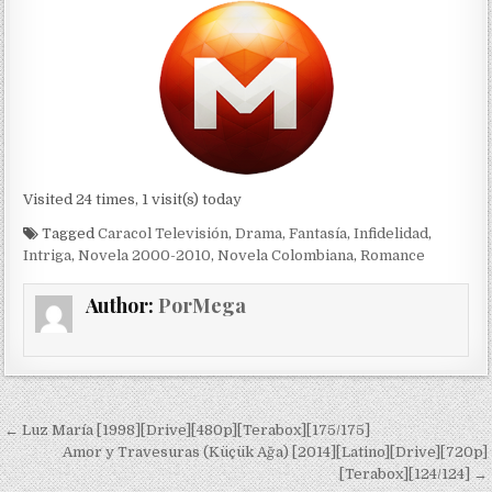
Visited 24 times, 1 visit(s) today
Tagged
Caracol Televisión
,
Drama
,
Fantasía
,
Infidelidad
,
Intriga
,
Novela 2000-2010
,
Novela Colombiana
,
Romance
Author:
PorMega
Navegación de entradas
← Luz María [1998][Drive][480p][Terabox][175/175]
Amor y Travesuras (Küçük Ağa) [2014][Latino][Drive][720p]
[Terabox][124/124] →