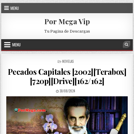
Skip to content
MENU
Por Mega Vip
Tu Pagina de Descargas
MENU
Sea
POSTED IN
NOVELAS
Pecados Capitales [2002][Terabox]
[720p][Drive][162/162]
PUBLISHED DATE:
30/08/2024