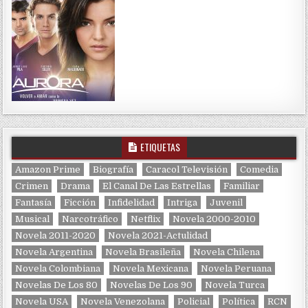
ETIQUETAS
Amazon Prime
Biografía
Caracol Televisión
Comedia
Crimen
Drama
El Canal De Las Estrellas
Familiar
Fantasía
Ficción
Infidelidad
Intriga
Juvenil
Musical
Narcotráfico
Netflix
Novela 2000-2010
Novela 2011-2020
Novela 2021-Actulidad
Novela Argentina
Novela Brasileña
Novela Chilena
Novela Colombiana
Novela Mexicana
Novela Peruana
Novelas De Los 80
Novelas De Los 90
Novela Turca
Novela USA
Novela Venezolana
Policial
Política
RCN